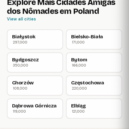
Explore Mais Cidades Amigas
dos Nômades em Poland
View all cities
Białystok
Bielsko-Biała
297,000
171,000
Bydgoszcz
Bytom
350,000
166,000
Chorzów
Częstochowa
108,000
220,000
Dąbrowa Górnicza
Elbląg
119,000
121,000