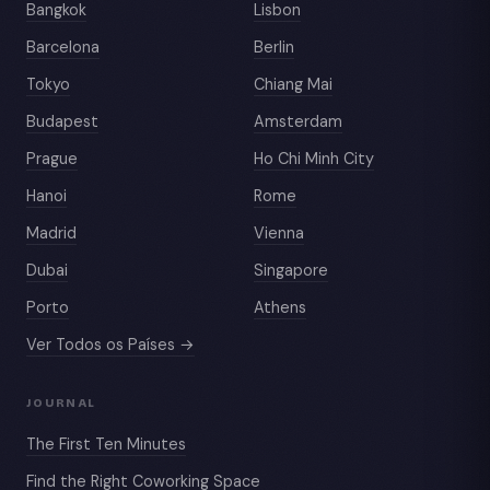
Bangkok
Lisbon
Barcelona
Berlin
Tokyo
Chiang Mai
Budapest
Amsterdam
Prague
Ho Chi Minh City
Hanoi
Rome
Madrid
Vienna
Dubai
Singapore
Porto
Athens
Ver Todos os Países →
JOURNAL
The First Ten Minutes
Find the Right Coworking Space