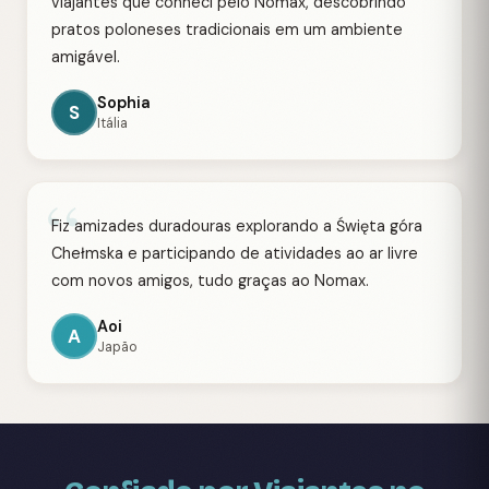
viajantes que conheci pelo Nomax, descobrindo
pratos poloneses tradicionais em um ambiente
amigável.
Sophia
S
Itália
“
Fiz amizades duradouras explorando a Święta góra
Chełmska e participando de atividades ao ar livre
com novos amigos, tudo graças ao Nomax.
Aoi
A
Japão