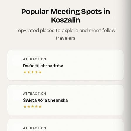
Popular Meeting Spots in
Koszalin
Top-rated places to explore and meet fellow
travelers
ATTRACTION
Dwór Hillebrandtów
★
★
★
★
★
ATTRACTION
Święta góra Chełmska
★
★
★
★
★
ATTRACTION