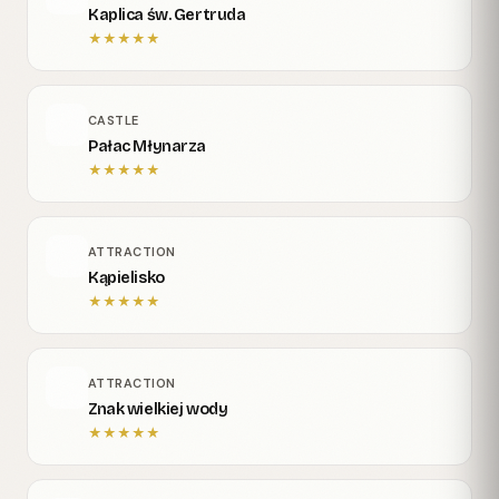
Kaplica św. Gertruda
★
★
★
★
★
CASTLE
Pałac Młynarza
★
★
★
★
★
ATTRACTION
Kąpielisko
★
★
★
★
★
ATTRACTION
Znak wielkiej wody
★
★
★
★
★