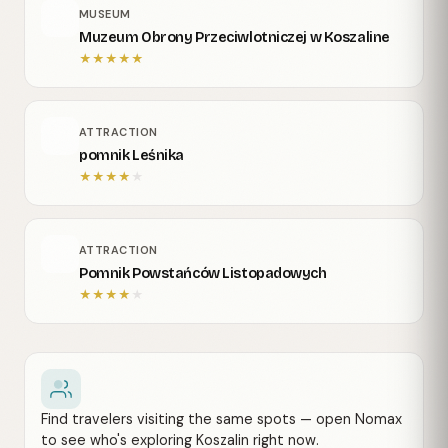
MUSEUM
Muzeum Obrony Przeciwlotniczej w Koszaline
★
★
★
★
★
ATTRACTION
pomnik Leśnika
★
★
★
★
★
ATTRACTION
Pomnik Powstańców Listopadowych
★
★
★
★
★
Find travelers visiting the same spots — open Nomax
to see who's exploring Koszalin right now.