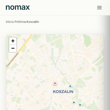
Início
Polônia
Koszalin
›
›
+
−