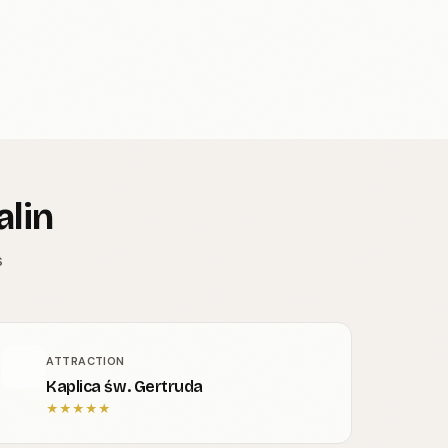
alin
s
ATTRACTION
Kaplica św. Gertruda
★
★
★
★
★