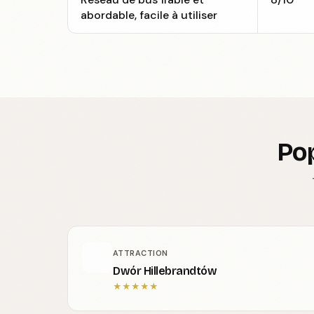
abordable, facile à utiliser
Pop
ATTRACTION
Dwór Hillebrandtów
★
★
★
★
★