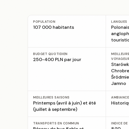
POPULATION
LANGUES
107 000 habitants
Polonai
angloph
touristi
BUDGET QUOTIDIEN
MEILLEUR
250-400 PLN par jour
VOYAGEU
Starówka
Chrobre
Śródmieś
Jamno
MEILLEURES SAISONS
AMBIANC
Printemps (avril à juin) et été
Historiq
(juillet à septembre)
TRANSPORTS EN COMMUN
INDICE DE
Réseau de bus fiable et
8/10