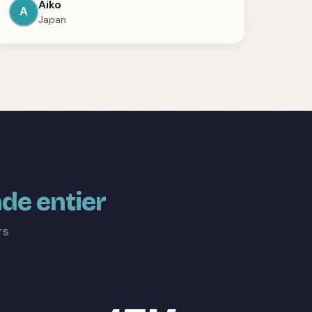
Aiko
A
Japan
de entier
rs