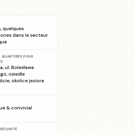
s, quelques
ones dans le secteur
que
S QUARTIERS POUR
RS
, ul. Bolesława
go, osiedle
cie, okolice jeziora
E
ue & convivial
 SÉCURITÉ