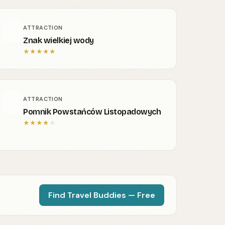
ATTRACTION
Znak wielkiej wody
★
★
★
★
★
ATTRACTION
Pomnik Powstańców Listopadowych
★
★
★
★
★
Find Travel Buddies — Free