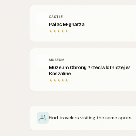
CASTLE
Pałac Młynarza
★
★
★
★
★
MUSEUM
Muzeum Obrony Przeciwlotniczej w
Koszaline
★
★
★
★
★
Find travelers visiting the same spots 