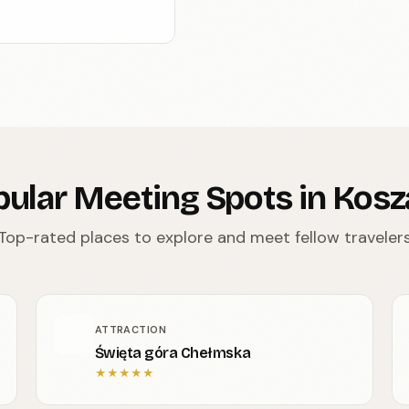
ular Meeting Spots in Kosz
Top-rated places to explore and meet fellow traveler
ATTRACTION
Święta góra Chełmska
★
★
★
★
★