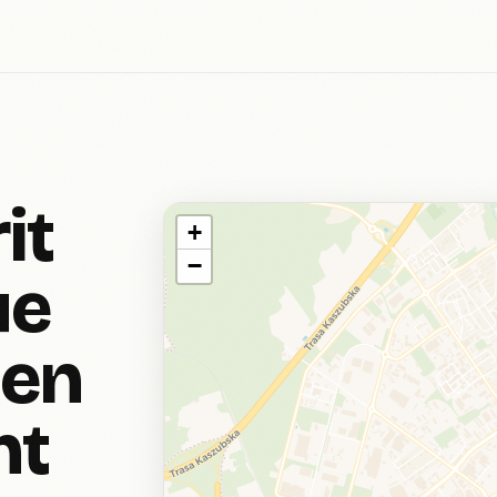
it
+
−
ue
 en
nt