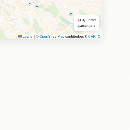
City Center
Attractions
Leaflet
|
©
OpenStreetMap
contributors ©
CARTO