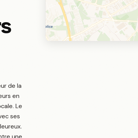
rs
ur de la
eurs en
ocale. Le
vec ses
leureux.
ntre une