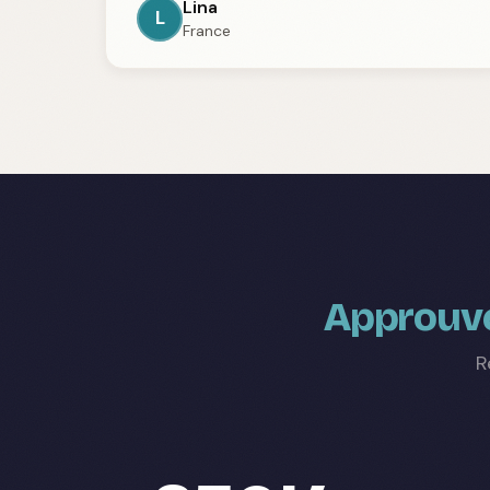
Lina
L
France
Approuvé
R