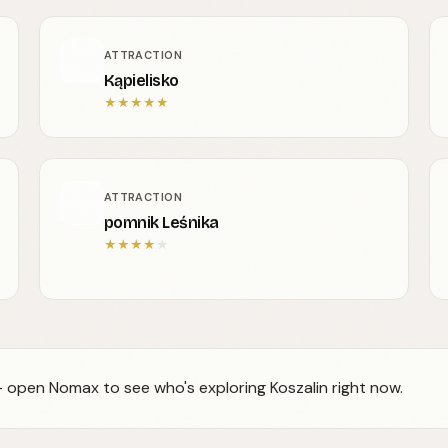
ATTRACTION
Kąpielisko
★
★
★
★
★
ATTRACTION
pomnik Leśnika
★
★
★
★
★
— open Nomax to see who's exploring Koszalin right now.