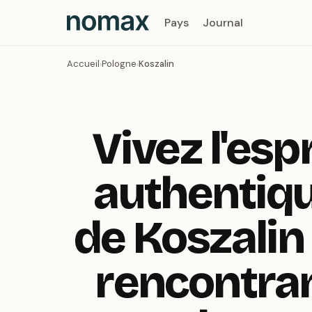
Pays
Journal
Accueil
Pologne
Koszalin
›
›
Vivez l'espr
authentiq
de Koszalin
rencontra