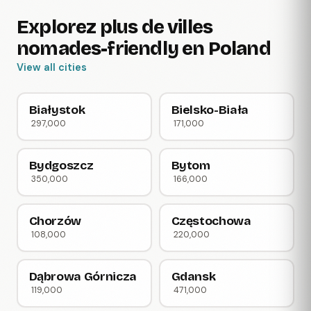
Explorez plus de villes
nomades-friendly en Poland
View all cities
Białystok
Bielsko-Biała
297,000
171,000
Bydgoszcz
Bytom
350,000
166,000
Chorzów
Częstochowa
108,000
220,000
Dąbrowa Górnicza
Gdansk
119,000
471,000