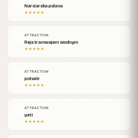
Narciarska polana
★
★
★
★
★
ATTRACTION
Rejs tramwajem wodnym
★
★
★
★
★
ATTRACTION
potwór
★
★
★
★
★
ATTRACTION
yeti
★
★
★
★
★