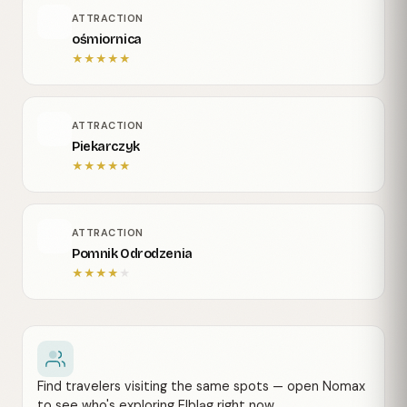
ATTRACTION
ośmiornica
★
★
★
★
★
ATTRACTION
Piekarczyk
★
★
★
★
★
ATTRACTION
Pomnik Odrodzenia
★
★
★
★
★
Find travelers visiting the same spots — open Nomax
to see who's exploring Elbląg right now.