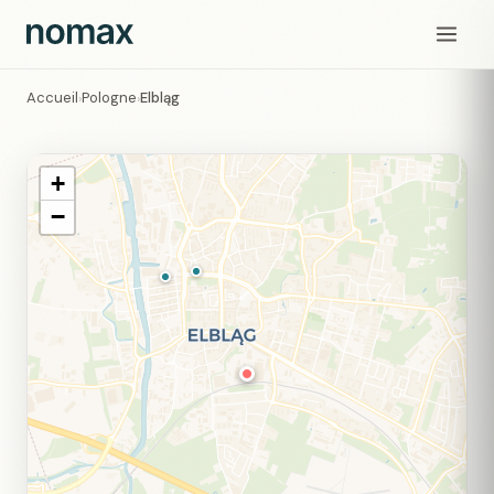
Accueil
Pologne
Elbląg
›
›
+
−