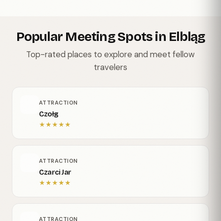
Popular Meeting Spots in Elbląg
Top-rated places to explore and meet fellow
travelers
ATTRACTION
Czołg
★
★
★
★
★
ATTRACTION
Czarci Jar
★
★
★
★
★
ATTRACTION