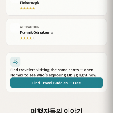
Piekarczyk
★
★
★
★
★
ATTRACTION
Pomnik Odrodzenia
★
★
★
★
★
Find travelers visiting the same spots — open
Nomax to see who's exploring Elbląg right now.
Find Travel Buddies — Free
여행자들의 이야기