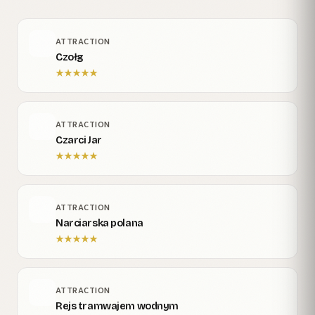
ATTRACTION
Czołg
★
★
★
★
★
ATTRACTION
Czarci Jar
★
★
★
★
★
ATTRACTION
Narciarska polana
★
★
★
★
★
ATTRACTION
Rejs tramwajem wodnym