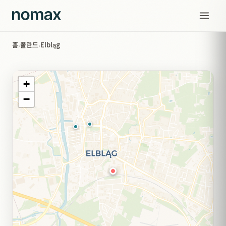
홈
폴란드
Elbląg
›
›
+
−