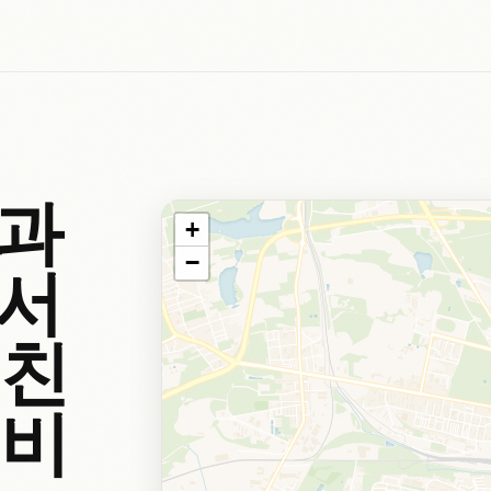
적과
+
−
에서
 친
 비