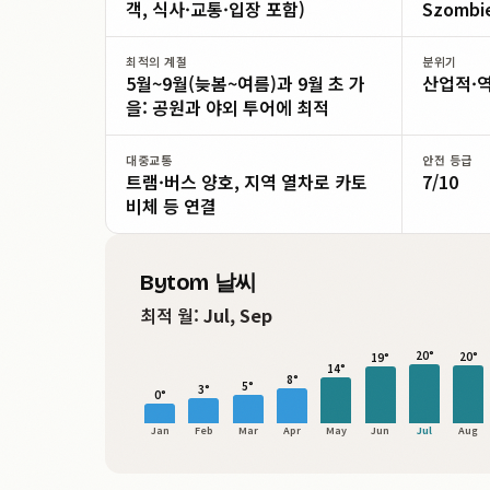
객, 식사·교통·입장 포함)
Szombie
최적의 계절
분위기
5월~9월(늦봄~여름)과 9월 초 가
산업적·
을: 공원과 야외 투어에 최적
대중교통
안전 등급
트램·버스 양호, 지역 열차로 카토
7/10
비체 등 연결
Bytom 날씨
최적 월:
Jul, Sep
20°
20°
19°
14°
8°
5°
3°
0°
Jan
Feb
Mar
Apr
May
Jun
Jul
Aug