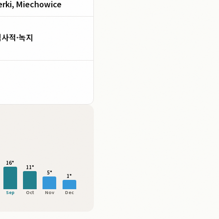
rki, Miechowice
역사적·녹지
16°
11°
5°
1°
Sep
Oct
Nov
Dec