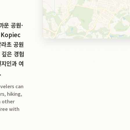
까운 공원·
Kopiec
 팔라초 공원
 깊은 경험
현지인과 여
.
avelers can
rs, hiking,
h other
free with