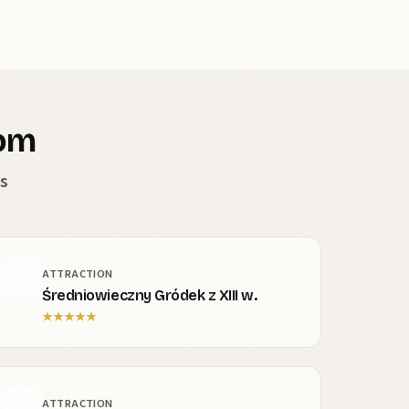
tom
s
ATTRACTION
Średniowieczny Gródek z XIII w.
★
★
★
★
★
ATTRACTION