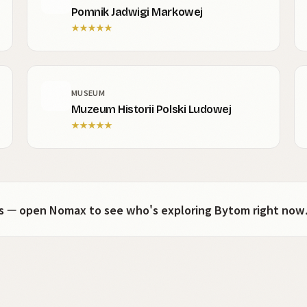
Pomnik Jadwigi Markowej
★
★
★
★
★
MUSEUM
Muzeum Historii Polski Ludowej
★
★
★
★
★
ots — open Nomax to see who's exploring Bytom right now