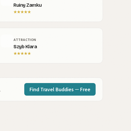
Ruiny Zamku
★
★
★
★
★
ATTRACTION
Szyb Klara
★
★
★
★
★
Find Travel Buddies — Free
.