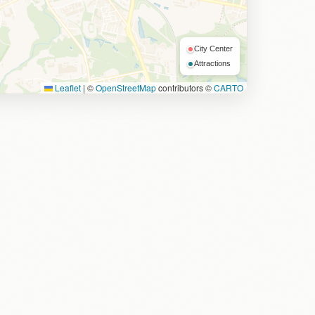
City Center
Attractions
Leaflet
|
©
OpenStreetMap
contributors ©
CARTO