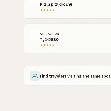
Krzyż przydrożny
★
★
★
★
★
ATTRACTION
Ty2-5680
★
★
★
★
★
Find travelers visiting the same sp