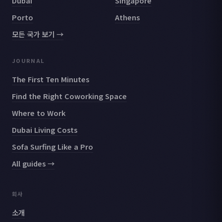
Dubai
Singapore
Porto
Athens
모든 국가 보기 →
JOURNAL
The First Ten Minutes
Find the Right Coworking Space
Where to Work
Dubai Living Costs
Sofa Surfing Like a Pro
All guides →
회사
소개