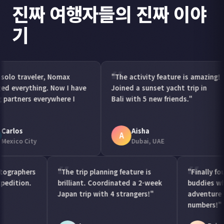
진짜 여행자들의 진짜 이야
기
ax
"The activity feature is amazing!
"Best app for
 I have
Joined a sunset yacht trip in
Found cowork
re I
Bali with 5 new friends."
nightlife crew
Aisha
Lucas
A
L
Dubai, UAE
Sao Paulo
onnected with photographers
"The trip planning feature is
r a Sahara Desert expedition.
brilliant. Coordinated a 2-wee
gical experience!"
Japan trip with 4 strangers!"