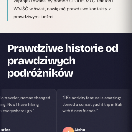
zaprojektowana, by pomóc Ci ODŁOŻYĆ telefon i
WYJŚĆ w świat, nawiązać prawdziwe kontakty z
prawdziwymi ludźmi.
Prawdziwe historie od
prawdziwych
podróżników
hanged
"The activity feature is amazing!
"Best app for digi
Joined a sunset yacht trip in Bali
Found coworking
with 5 new friends."
nightlife crew in L
Aisha
Lucas