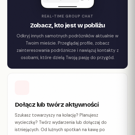
REAL-TIME GROUP CHAT
Zobacz, kto jest w pobliżu
Odkryj innych samotnych podróżników aktualnie w
Twoim mieście. Przeglądaj profile, zobacz
zainteresowania podróżnicze i nawiązuj kontakty z
osobami, które dzielą Twoją pasję do przygód.
Dołącz lub twórz aktywności
Szukasz towarzyszy na kolację? Planujesz
wycieczkę? Twórz wydarzenia lub dołączaj do
istniejących. Od luźnych spotkań na kawę po