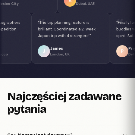
A
L
Dubai, UAE
Sao Paulo, B
"Connected with photographers
"The trip planning feature is
for a Sahara Desert expedition.
brilliant. Coordinated a 2-wee
Magical experience!"
Japan trip with 4 strangers!"
Fatima
James
F
J
Marrakech, Morocco
London, UK
Najczęściej zadawane
pytania