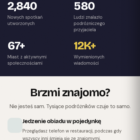
2,840
580
Nowych spotkań
Ludzi znalazło
utworzonych
podróżniczego
przyjaciela
67+
12K+
Miast z aktywnymi
Wymienionych
społecznościami
wiadomości
Brzmi znajomo?
Nie jesteś sam. Tysiące podróżników czuje to samo.
Jedzenie obiadu w pojedynkę
Przeglądasz telefon w restauracji, podczas gdy
wszyscy inni śmieją się ze znajomymi.