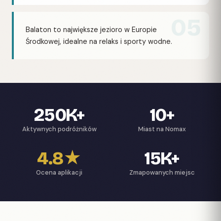
05
Balaton to największe jezioro w Europie
Środkowej, idealne na relaks i sporty wodne.
250K+
10+
Aktywnych podróżników
Miast na Nomax
4.8★
15K+
Ocena aplikacji
Zmapowanych miejsc