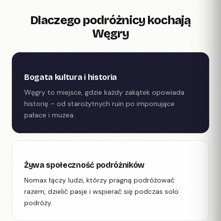
Dlaczego podróżnicy kochają
Węgry
Bogata kultura i historia
Węgry to miejsce, gdzie każdy zakątek opowiada
historię – od starożytnych ruin po imponujące
pałace i muzea.
Żywa społeczność podróżników
Nomax łączy ludzi, którzy pragną podróżować
razem, dzielić pasje i wspierać się podczas solo
podróży.