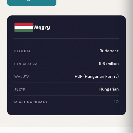
Węgry
Budapest
STOLICA
9.6 million
POPULACJA
HUF (Hungarian Forint)
WALUTA
Hungarian
JĘZYKI
10
MIAST NA NOMAX