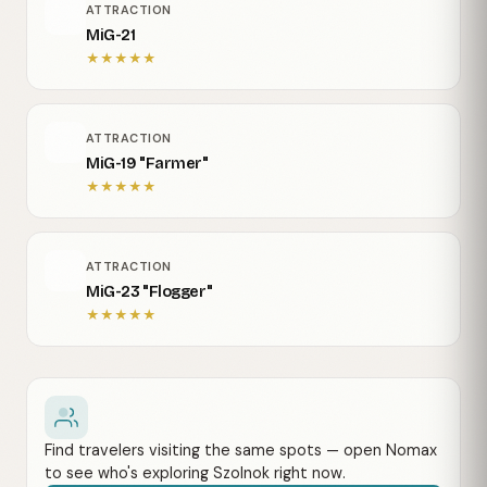
ATTRACTION
MiG-21
★
★
★
★
★
ATTRACTION
MiG-19 "Farmer"
★
★
★
★
★
ATTRACTION
MiG-23 "Flogger"
★
★
★
★
★
Find travelers visiting the same spots — open Nomax
to see who's exploring Szolnok right now.