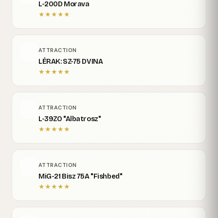
L-200D Morava
★
★
★
★
★
ATTRACTION
LÉRAK: SZ-75 DVINA
★
★
★
★
★
ATTRACTION
L-39ZO "Albatrosz"
★
★
★
★
★
ATTRACTION
MiG-21 Bisz 75A "Fishbed"
★
★
★
★
★