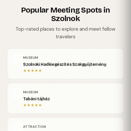
Popular Meeting Spots in
Szolnok
Top-rated places to explore and meet fellow
travelers
MUSEUM
Szolnoki Hadkiegészítés Szakgyűjtemény
★
★
★
★
★
MUSEUM
Tabáni tájház
★
★
★
★
★
ATTRACTION