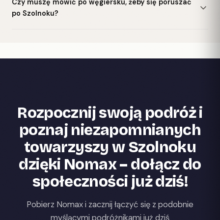
Czy muszę mówić po węgiersku, żeby się poruszać
po Szolnoku?
Rozpocznij swoją podróż i
poznaj niezapomnianych
towarzyszy w Szolnoku
dzięki Nomax – dołącz do
społeczności już dziś!
Pobierz Nomax i zacznij łączyć się z podobnie
myślącymi podróżnikami już dziś