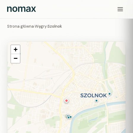
Strona główna
Węgry
Szolnok
›
›
+
−