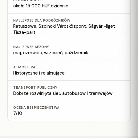
DZIENNY BUDŻET
około 15 000 HUF dziennie
NAJLEPSZE DLA PODRÓŻNIKÓW
Ratuszowe, Szolnoki Városközpont, Ságvári-liget,
Tisza-part
NAJLEPSZE SEZONY
maj, czerwiec, wrzesień, październik
ATMOSFERA
Historyczne i relaksujące
TRANSPORT PUBLICZNY
Dobrze rozwinięta sieć autobusów i tramwajów
OCENA BEZPIECZEŃSTWA
7/10