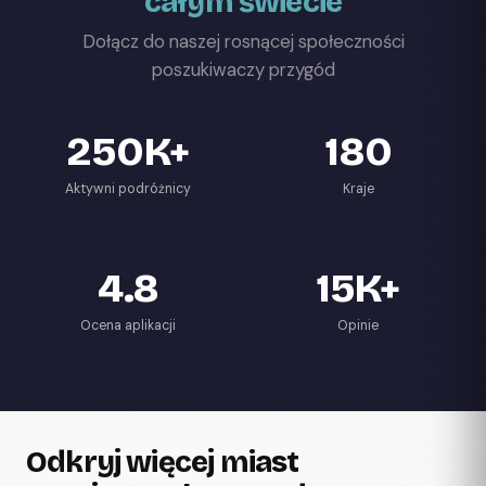
całym świecie
Dołącz do naszej rosnącej społeczności
poszukiwaczy przygód
250K+
180
Aktywni podróżnicy
Kraje
4.8
15K+
Ocena aplikacji
Opinie
Odkryj więcej miast