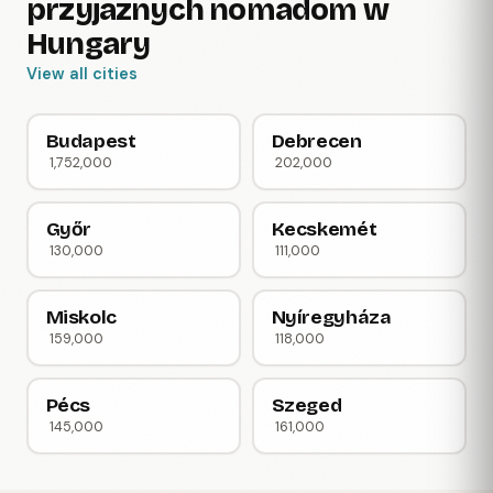
przyjaznych nomadom w
Hungary
View all cities
Budapest
Debrecen
1,752,000
202,000
Győr
Kecskemét
130,000
111,000
Miskolc
Nyíregyháza
159,000
118,000
Pécs
Szeged
145,000
161,000