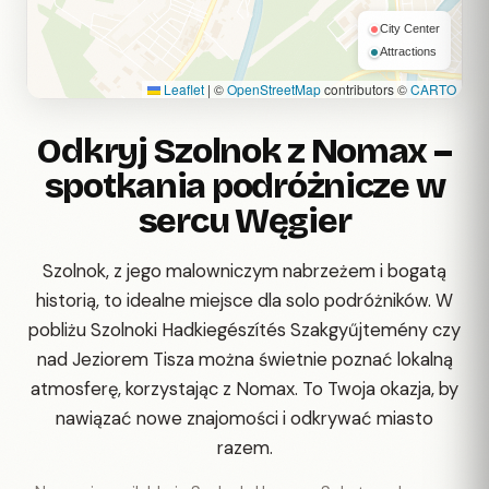
City Center
Attractions
Leaflet
|
©
OpenStreetMap
contributors ©
CARTO
Odkryj Szolnok z Nomax –
spotkania podróżnicze w
sercu Węgier
Szolnok, z jego malowniczym nabrzeżem i bogatą
historią, to idealne miejsce dla solo podróżników. W
pobliżu Szolnoki Hadkiegészítés Szakgyűjtemény czy
nad Jeziorem Tisza można świetnie poznać lokalną
atmosferę, korzystając z Nomax. To Twoja okazja, by
nawiązać nowe znajomości i odkrywać miasto
razem.