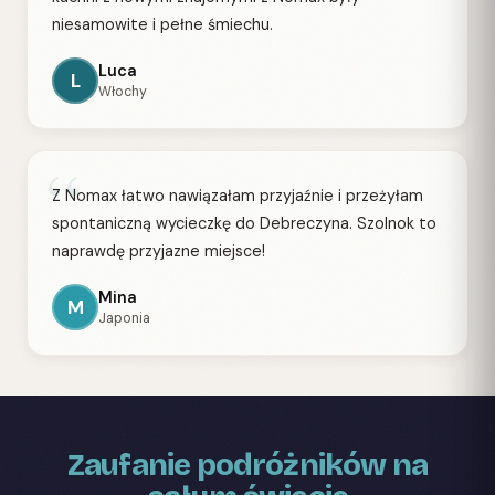
niesamowite i pełne śmiechu.
Luca
L
Włochy
“
Z Nomax łatwo nawiązałam przyjaźnie i przeżyłam
spontaniczną wycieczkę do Debreczyna. Szolnok to
naprawdę przyjazne miejsce!
Mina
M
Japonia
Zaufanie podróżników na