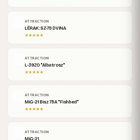
ATTRACTION
LÉRAK: SZ-75 DVINA
★
★
★
★
★
ATTRACTION
L-39ZO "Albatrosz"
★
★
★
★
★
ATTRACTION
MiG-21 Bisz 75A "Fishbed"
★
★
★
★
★
ATTRACTION
MiG-21