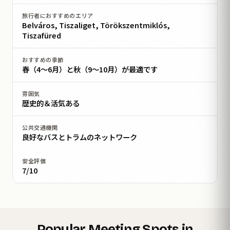
旅行者におすすめのエリア
Belváros, Tiszaliget, Törökszentmiklós,
Tiszafüred
おすすめの季節
春（4〜6月）と秋（9〜10月）が最適です
雰囲気
歴史的＆活気ある
公共交通機関
良好なバスとトラムのネットワーク
安全評価
7/10
Popular Meeting Spots in