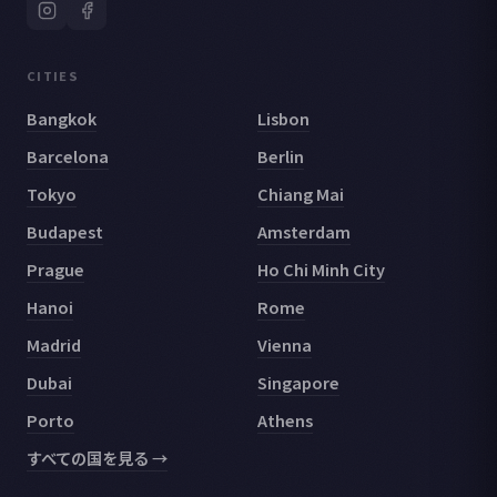
CITIES
Bangkok
Lisbon
Barcelona
Berlin
Tokyo
Chiang Mai
Budapest
Amsterdam
Prague
Ho Chi Minh City
Hanoi
Rome
Madrid
Vienna
Dubai
Singapore
Porto
Athens
すべての国を見る →