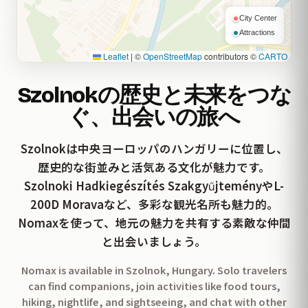
City Center
Attractions
Leaflet
|
©
OpenStreetMap
contributors ©
CARTO
Szolnokの歴史と未来をつな
ぐ、出会いの旅へ
Szolnokは中央ヨーロッパのハンガリーに位置し、
歴史的な街並みと活気ある文化が魅力です。
Szolnoki Hadkiegészítés SzakgyűjteményやL-
200D Moravaなど、多彩な観光名所も魅力的。
Nomaxを使って、地元の魅力を共有する素敵な仲間
と出会いましょう。
Nomax is available in Szolnok, Hungary. Solo travelers
can find companions, join activities like food tours,
hiking, nightlife, and sightseeing, and chat with other