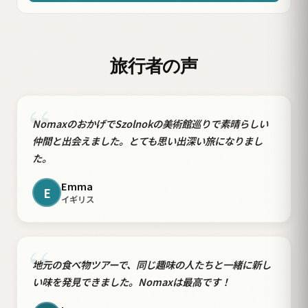
旅行者の声
“
NomaxのおかげでSzolnokの美術館巡りで素晴らしい
仲間と出会えました。とても思い出深い旅になりまし
た。
Emma
E
イギリス
“
地元の食べ物ツアーで、同じ趣味の人たちと一緒に新し
い味を発見できました。Nomaxは最高です！