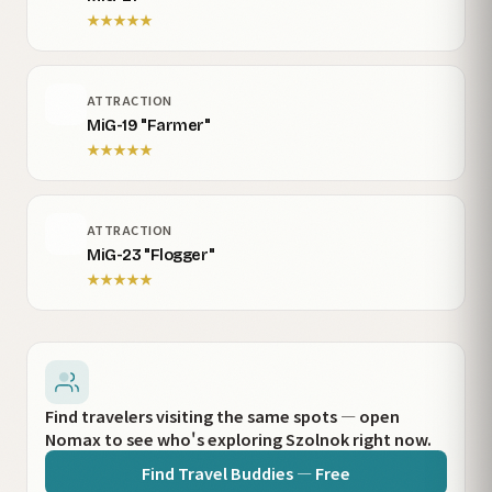
★
★
★
★
★
ATTRACTION
MiG-19 "Farmer"
★
★
★
★
★
ATTRACTION
MiG-23 "Flogger"
★
★
★
★
★
Find travelers visiting the same spots — open
Nomax to see who's exploring Szolnok right now.
Find Travel Buddies — Free