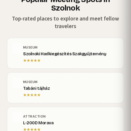
Szolnok
Top-rated places to explore and meet fellow
travelers
MUSEUM
Szolnoki Hadkiegészítés Szakgyűjtemény
★
★
★
★
★
MUSEUM
Tabáni tájház
★
★
★
★
★
ATTRACTION
L-200D Morava
★
★
★
★
★