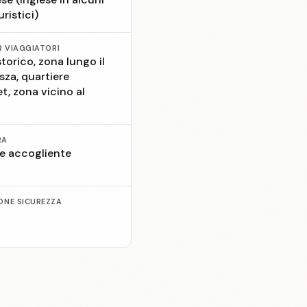
uristici)
R VIAGGIATORI
torico, zona lungo il
sza, quartiere
et, zona vicino al
RA
 e accogliente
ONE SICUREZZA