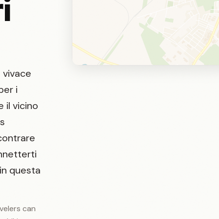
i
l vivace
per i
 il vicino
s
contrare
nnetterti
in questa
avelers can