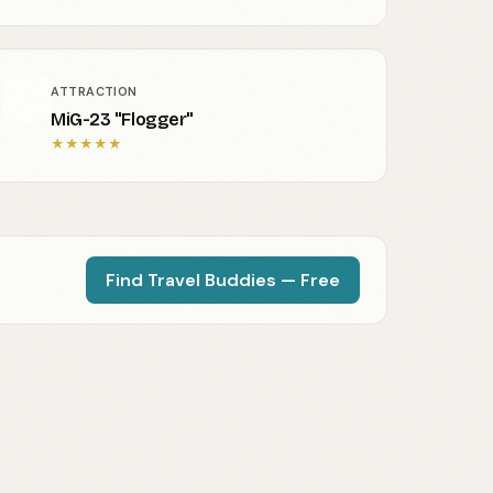
ATTRACTION
MiG-23 "Flogger"
★
★
★
★
★
Find Travel Buddies — Free