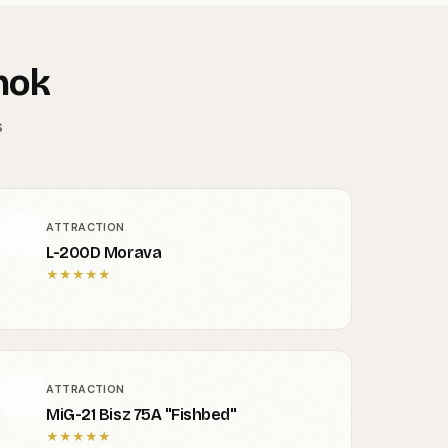
nok
s
ATTRACTION
L-200D Morava
★
★
★
★
★
ATTRACTION
MiG-21 Bisz 75A "Fishbed"
★
★
★
★
★