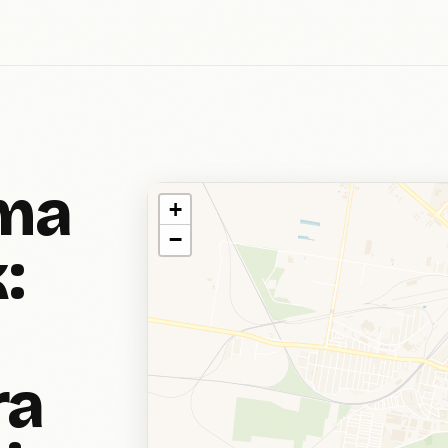
ima
+
−
:
ra