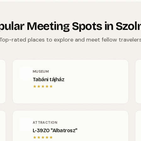
pular Meeting Spots in Szol
Top-rated places to explore and meet fellow traveler
MUSEUM
Tabáni tájház
★
★
★
★
★
ATTRACTION
L-39ZO "Albatrosz"
★
★
★
★
★