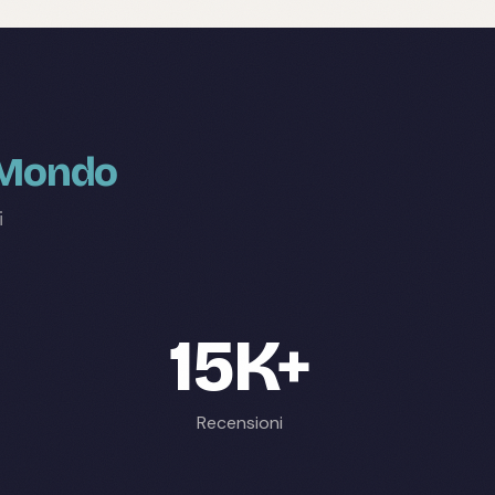
l Mondo
i
15K+
Recensioni