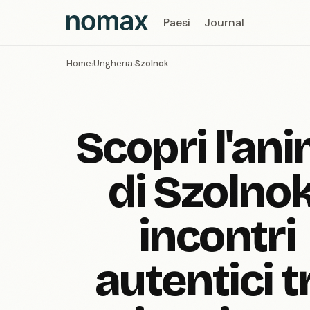
Paesi
Journal
Home
Ungheria
Szolnok
›
›
Scopri l'an
di Szolnok
incontri
autentici t