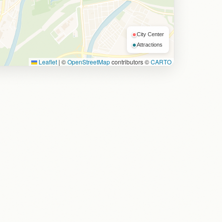
City Center
Attractions
Leaflet
|
©
OpenStreetMap
contributors ©
CARTO