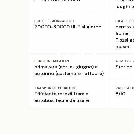
luoghi t
BUDGET GIORNALIERO
IDEALE PE
20.000-30.000 HUF al giorno
centro s
fiume Ti
Tiszalig
museo
STAGIONI MIGLIORI
ATMOSFE
primavera (aprile- giugno) e
Storico
autunno (settembre- ottobre)
TRASPORTO PUBBLICO
VALUTAZI
Efficiente rete di tram e
8/10
autobus, facile da usare