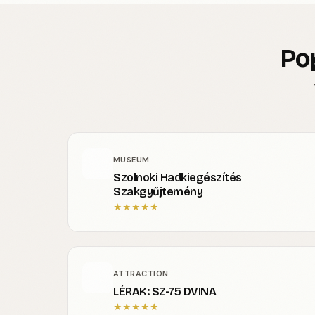
Po
MUSEUM
Szolnoki Hadkiegészítés
Szakgyűjtemény
★
★
★
★
★
ATTRACTION
LÉRAK: SZ-75 DVINA
★
★
★
★
★