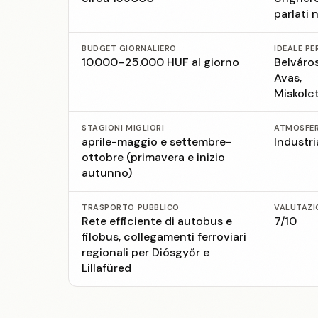
parlati 
BUDGET GIORNALIERO
IDEALE PE
10.000–25.000 HUF al giorno
Belváros
Avas,
Miskolct
STAGIONI MIGLIORI
ATMOSFE
aprile-maggio e settembre-
Industri
ottobre (primavera e inizio
autunno)
TRASPORTO PUBBLICO
VALUTAZI
Rete efficiente di autobus e
7/10
filobus, collegamenti ferroviari
regionali per Diósgyőr e
Lillafüred