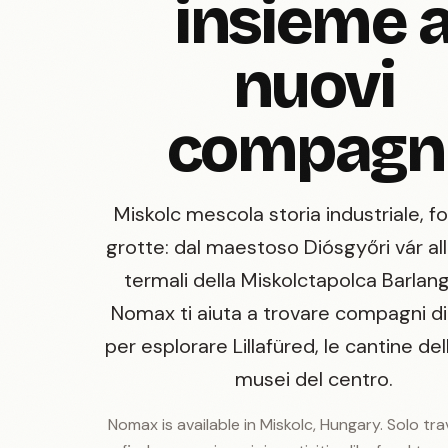
insieme 
nuovi
compagn
Miskolc mescola storia industriale, f
grotte: dal maestoso Diósgyőri vár al
termali della Miskolctapolca Barlan
Nomax ti aiuta a trovare compagni di
per esplorare Lillafüred, le cantine dell
musei del centro.
Nomax is available in Miskolc, Hungary. Solo tr