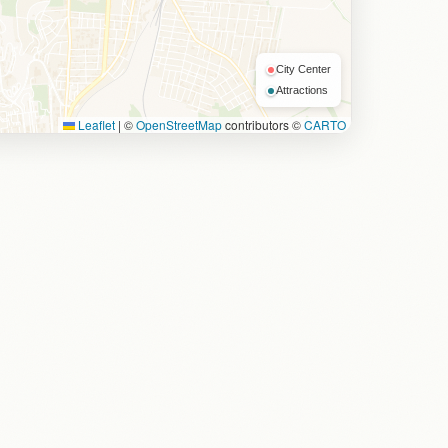
City Center
Attractions
Leaflet
|
©
OpenStreetMap
contributors ©
CARTO