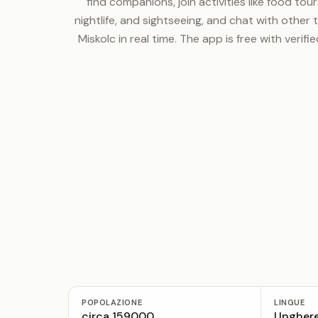
find companions, join activities like food tours
nightlife, and sightseeing, and chat with other t
Miskolc in real time. The app is free with verifie
POPOLAZIONE
LINGUE
circa 159000
Unghere