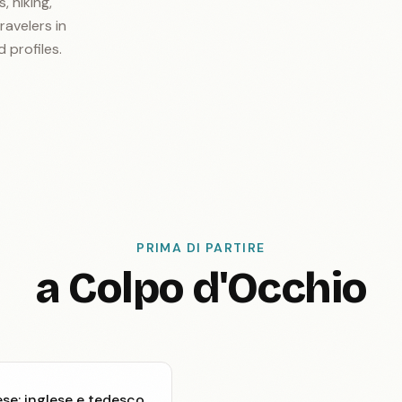
, hiking,
ravelers in
d profiles.
PRIMA DI PARTIRE
a Colpo d'Occhio
se; inglese e tedesco