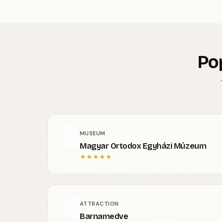
Po
MUSEUM
Magyar Ortodox Egyházi Múzeum
★
★
★
★
★
ATTRACTION
Barnamedve