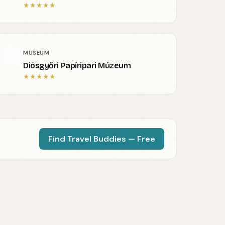
★
★
★
★
★
MUSEUM
Diósgyőri Papíripari Múzeum
★
★
★
★
★
Find Travel Buddies — Free