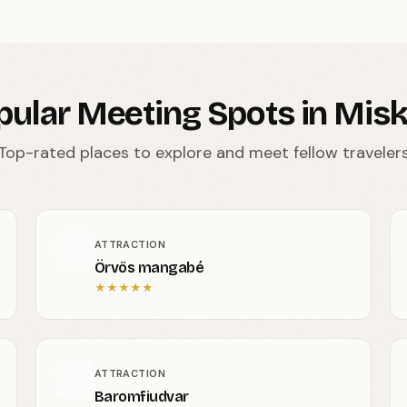
pular Meeting Spots in Misk
Top-rated places to explore and meet fellow traveler
ATTRACTION
Örvös mangabé
★
★
★
★
★
ATTRACTION
Baromfiudvar