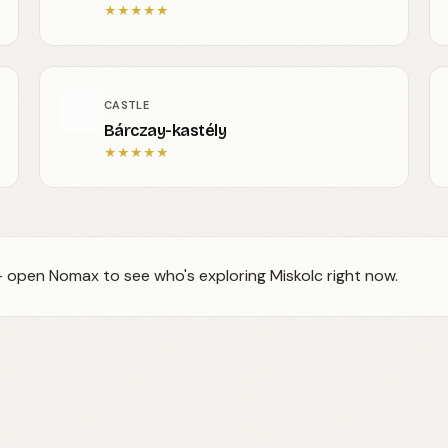
★
★
★
★
★
CASTLE
Bárczay-kastély
★
★
★
★
★
 — open Nomax to see who's exploring Miskolc right now.