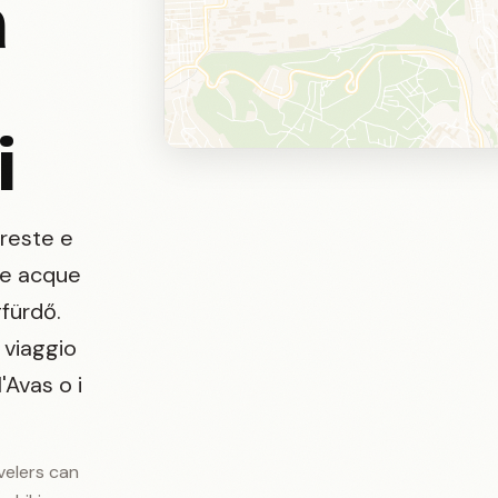
a
i
oreste e
le acque
gfürdő.
 viaggio
'Avas o i
avelers can