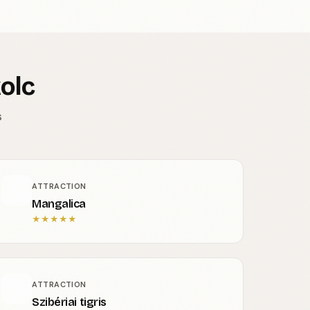
olc
s
ATTRACTION
Mangalica
★
★
★
★
★
ATTRACTION
Szibériai tigris