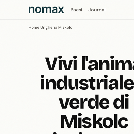
Paesi
Journal
Home
Ungheria
Miskolc
›
›
Vivi l'ani
industriale
verde di
Miskolc