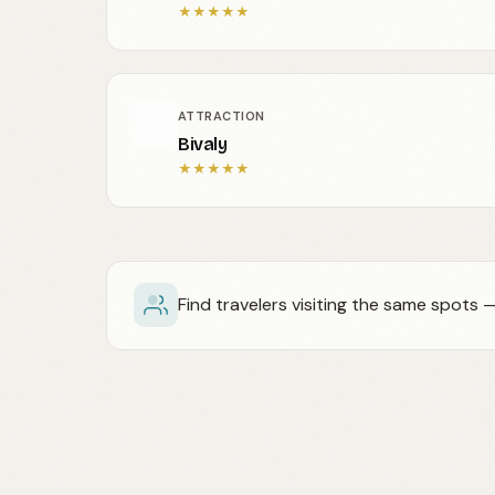
★
★
★
★
★
ATTRACTION
Bivaly
★
★
★
★
★
Find travelers visiting the same spots