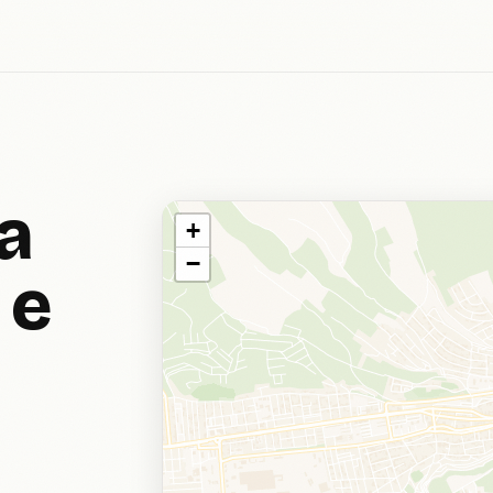
ma
+
−
 e