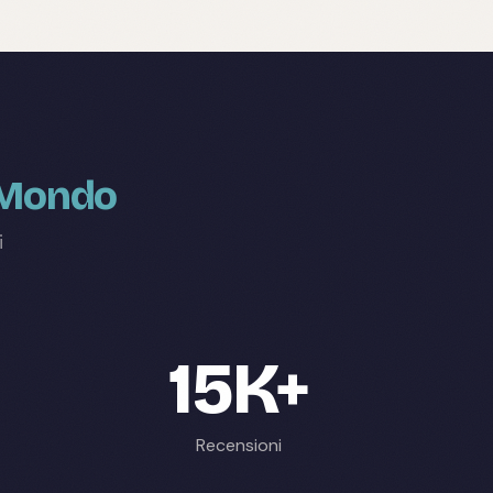
l Mondo
i
15K+
Recensioni