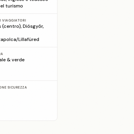
nel turismo
R VIAGGIATORI
 (centro), Diósgyőr,
apolca/Lillafüred
RA
ale & verde
ONE SICUREZZA