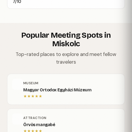
7/10
Popular Meeting Spots in
Miskolc
Top-rated places to explore and meet fellow
travelers
MUSEUM
Magyar Ortodox Egyházi Múzeum
★
★
★
★
★
ATTRACTION
Örvös mangabé
★
★
★
★
★