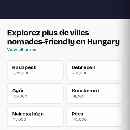
Explorez plus de villes
nomades-friendly en Hungary
View all cities
Budapest
Debrecen
1,752,000
202,000
Győr
Kecskemét
130,000
111,000
Nyíregyháza
Pécs
118,000
145,000