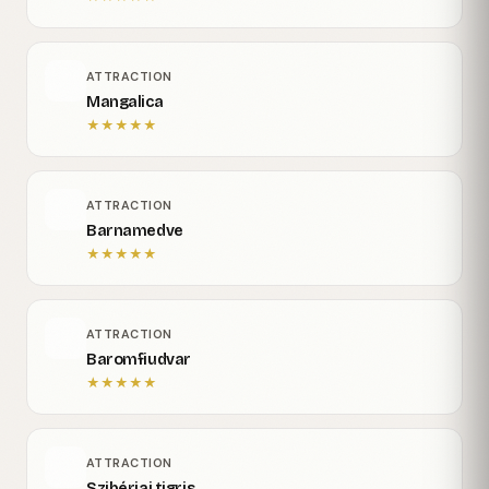
ATTRACTION
Mangalica
★
★
★
★
★
ATTRACTION
Barnamedve
★
★
★
★
★
ATTRACTION
Baromfiudvar
★
★
★
★
★
ATTRACTION
Szibériai tigris