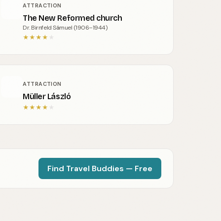
ATTRACTION
The New Reformed church
Dr. Birnfeld Sámuel (1906–1944)
★
★
★
★
★
ATTRACTION
Müller László
★
★
★
★
★
Find Travel Buddies — Free