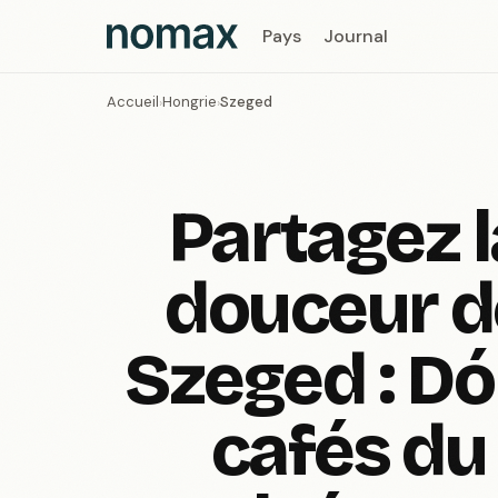
Pays
Journal
Accueil
Hongrie
Szeged
›
›
Partagez l
douceur d
Szeged : D
cafés du