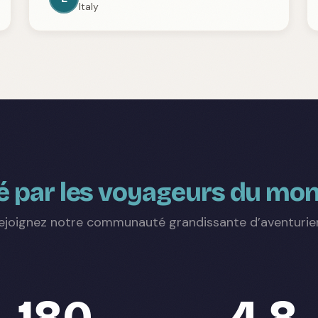
Italy
 par les voyageurs du mon
ejoignez notre communauté grandissante d’aventurie
180
4.8