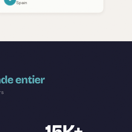
Spain
de entier
rs
15K+