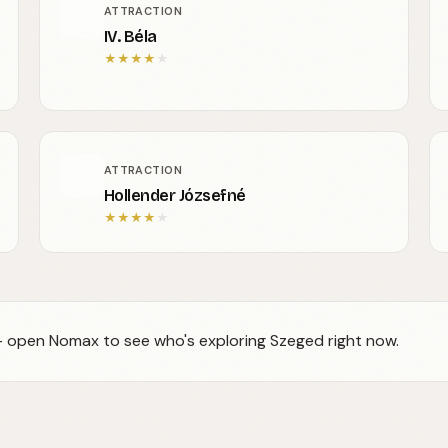
ATTRACTION
IV. Béla
★
★
★
★
★
ATTRACTION
Hollender Józsefné
★
★
★
★
★
 — open Nomax to see who's exploring Szeged right now.