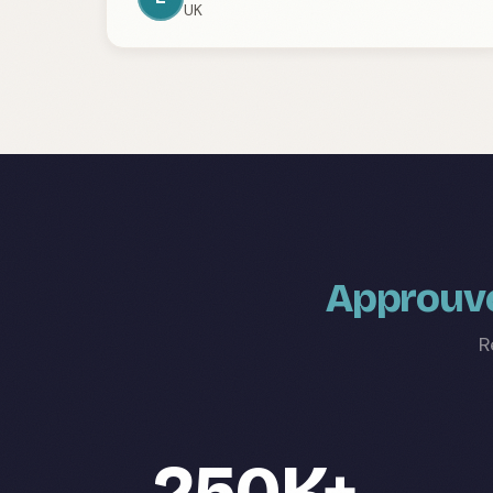
UK
Approuvé
R
250K+