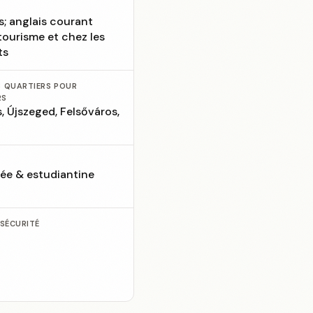
s; anglais courant
tourisme et chez les
ts
S QUARTIERS POUR
RS
, Újszeged, Felsőváros,
E
lée & estudiantine
 SÉCURITÉ