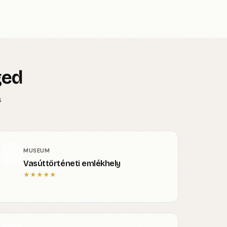
ged
s
MUSEUM
Vasúttörténeti emlékhely
★
★
★
★
★