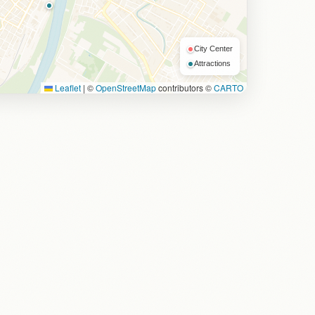
City Center
Attractions
Leaflet
|
©
OpenStreetMap
contributors ©
CARTO