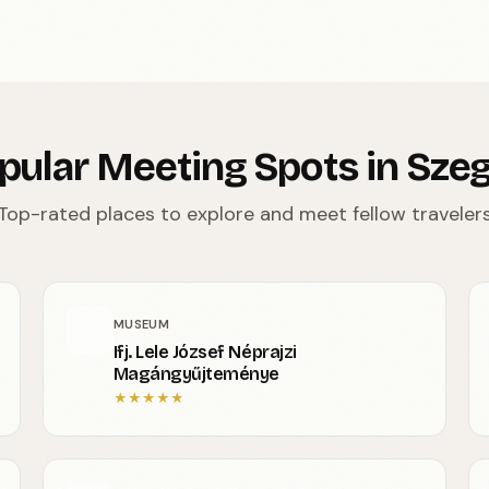
pular Meeting Spots in Sze
Top-rated places to explore and meet fellow traveler
MUSEUM
Ifj. Lele József Néprajzi
Magángyűjteménye
★
★
★
★
★