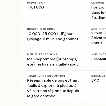
POPULATION
LANGUES
≈161 000
hongroi
dans le 
étudian
BUDGET QUOTIDIEN
MEILLEUR
10 000–25 000 HUF/jour
VOYAGEU
Belváros
(voyageur milieu de gamme)
Rókus
MEILLEURES SAISONS
AMBIANC
Mai–septembre (printemps/
Ensoleil
été), festivals en juillet-août
TRANSPORTS EN COMMUN
INDICE DE
Réseau fiable de bus et tram,
8/10
facile à explorer à pied ou à
vélo; trains régionaux depuis
la gare centrale