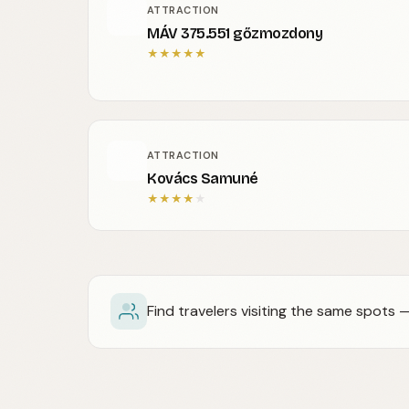
ATTRACTION
MÁV 375.551 gőzmozdony
★
★
★
★
★
ATTRACTION
Kovács Samuné
★
★
★
★
★
Find travelers visiting the same spots