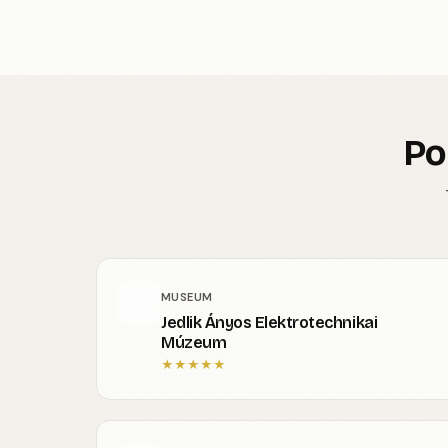
Po
MUSEUM
Jedlik Ányos Elektrotechnikai
Múzeum
★
★
★
★
★