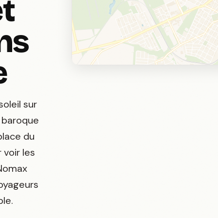
t
ns
e
oleil sur
e baroque
place du
voir les
 Nomax
voyageurs
le.