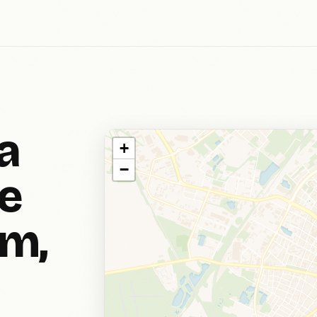
a
+
−
e
óm,