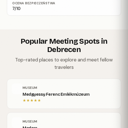
OCENA BEZPIECZEŃSTWA
7/10
Popular Meeting Spots in
Debrecen
Top-rated places to explore and meet fellow
travelers
MUSEUM
Medgyessy Ferenc Emlékmúzeum
★
★
★
★
★
MUSEUM