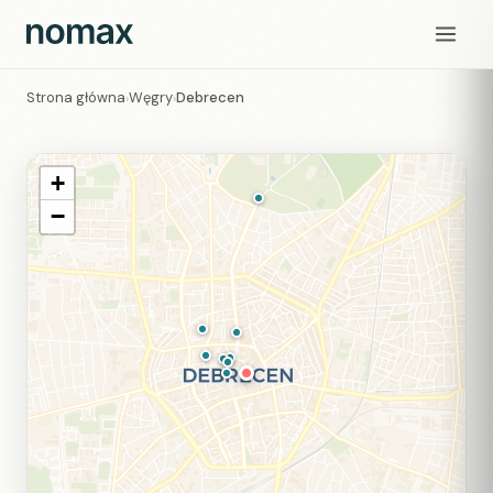
Strona główna
Węgry
Debrecen
›
›
+
−