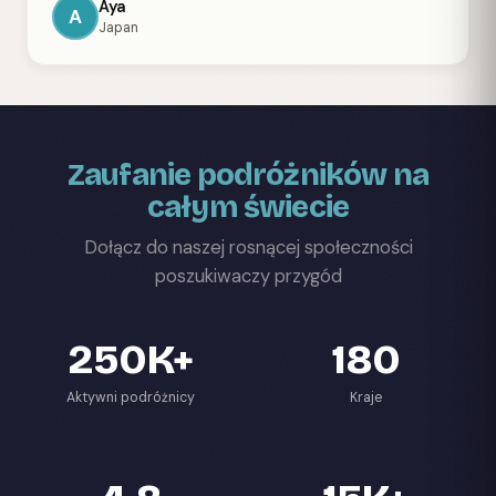
Aya
A
Japan
Zaufanie podróżników na
całym świecie
Dołącz do naszej rosnącej społeczności
poszukiwaczy przygód
250K+
180
Aktywni podróżnicy
Kraje