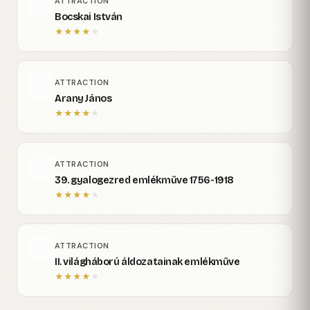
ATTRACTION
Bocskai István
★
★
★
★
★
ATTRACTION
Arany János
★
★
★
★
★
ATTRACTION
39. gyalogezred emlékműve 1756-1918
★
★
★
★
★
ATTRACTION
II. világháború áldozatainak emlékműve
★
★
★
★
★