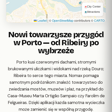
City Center
Attractions
Leaflet
|
©
OpenStreetMap
contributors ©
CARTO
Nowi towarzysze przygód
w Porto — od Ribeiry po
wybrzeże
Porto kusi czerwonymi dachami, stromymi
brukowanymi uliczkami i widokami nad rzeką Douro;
Ribeira to serce tego miasta. Nomax pomaga
samotnym podróżnikom znaleźć towarzystwo do
zwiedzania mostów, muzeów i plaż, na przykład do
Casa-Museu Marta Ortigão Sampaio czy Farolim de
Felgueiras. Dzięki aplikacji każda samotna wycieczka
może zamienić się w wspólną przygodę.