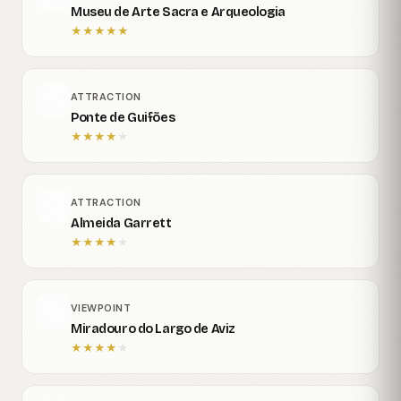
Museu de Arte Sacra e Arqueologia
★
★
★
★
★
ATTRACTION
Ponte de Guifões
★
★
★
★
★
ATTRACTION
Almeida Garrett
★
★
★
★
★
VIEWPOINT
Miradouro do Largo de Aviz
★
★
★
★
★