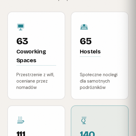
63
65
Coworking
Hostels
Spaces
Przestrzenie z wifi,
Społeczne noclegi
oceniane przez
dla samotnych
nomadów
podróżników
111
140