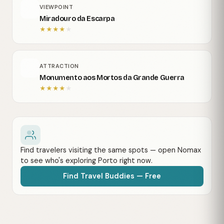
VIEWPOINT
Miradouro da Escarpa
★
★
★
★
★
ATTRACTION
Monumento aos Mortos da Grande Guerra
★
★
★
★
★
Find travelers visiting the same spots — open Nomax
to see who's exploring Porto right now.
Find Travel Buddies — Free