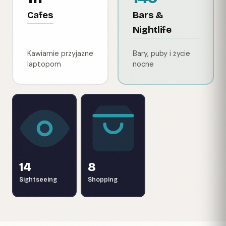
Cafes
Bars &
Nightlife
Kawiarnie przyjazne
Bary, puby i życie
laptopom
nocne
14
8
Sightseeing
Shopping