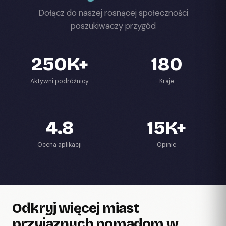
Dołącz do naszej rosnącej społeczności
poszukiwaczy przygód
250K+
180
Aktywni podróżnicy
Kraje
4.8
15K+
Ocena aplikacji
Opinie
Odkryj więcej miast
przyjaznych nomadom w