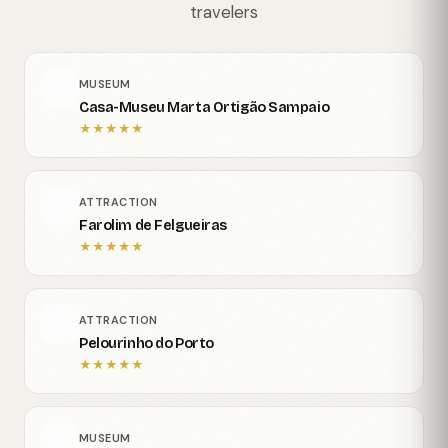
travelers
MUSEUM
Casa-Museu Marta Ortigão Sampaio
★
★
★
★
★
ATTRACTION
Farolim de Felgueiras
★
★
★
★
★
ATTRACTION
Pelourinho do Porto
★
★
★
★
★
MUSEUM