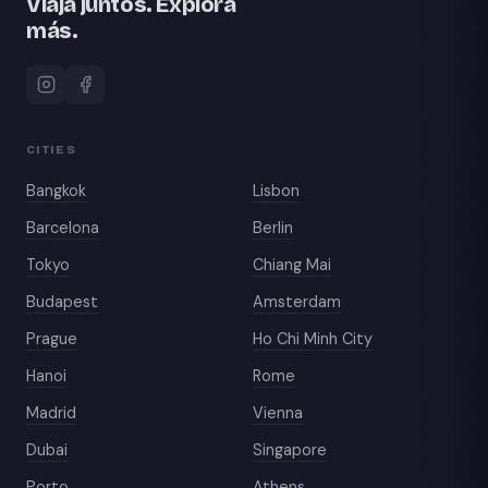
Viaja juntos. Explora
más.
CITIES
Bangkok
Lisbon
Barcelona
Berlin
Tokyo
Chiang Mai
Budapest
Amsterdam
Prague
Ho Chi Minh City
Hanoi
Rome
Madrid
Vienna
Dubai
Singapore
Porto
Athens