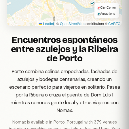
City Center
Attractions
Leaflet
|
©
OpenStreetMap
contributors ©
CARTO
Encuentros espontáneos
entre azulejos y la Ribeira
de Porto
Porto combina colinas empedradas, fachadas de
azulejos y bodegas centenarias, creando un
escenario perfecto para viajeros en solitario. Pasea
por la Ribeira o cruza el puente de Dom Luís I
mientras conoces gente local y otros viajeros con
Nomax.
Nomax is available in Porto, Portugal with 379 venues
including coworking spaces, hostels, cafes, and bars. Solo