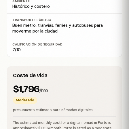
AMBIENTE
Histórico y costero
TRANSPORTE PÚBLICO
Buen metro, tranvías, ferries y autobuses para
moverme por la ciudad
CALIFICACIÓN DE SEGURIDAD
7/10
Coste de vida
$1,796
/mo
Moderado
presupuesto estimado para nómadas digitales
The estimated monthly cost for a digital nomad in Porto is
approximately $1,796/month. Porto is rated as a moderate