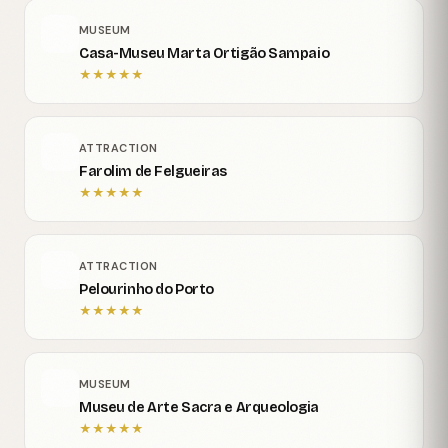
MUSEUM
Casa-Museu Marta Ortigão Sampaio
★
★
★
★
★
ATTRACTION
Farolim de Felgueiras
★
★
★
★
★
ATTRACTION
Pelourinho do Porto
★
★
★
★
★
MUSEUM
Museu de Arte Sacra e Arqueologia
★
★
★
★
★