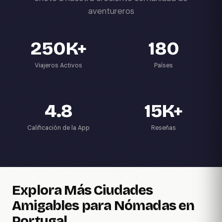
aventureros
250K+
180
Viajeros Activos
Países
4.8
15K+
Calificación de la App
Reseñas
Explora Más Ciudades
Amigables para Nómadas en
Portugal