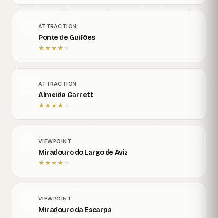
ATTRACTION
Ponte de Guifões
★
★
★
★
★
ATTRACTION
Almeida Garrett
★
★
★
★
★
VIEWPOINT
Miradouro do Largo de Aviz
★
★
★
★
★
VIEWPOINT
Miradouro da Escarpa