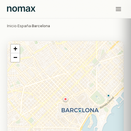
Inicio
España
Barcelona
›
›
+
−