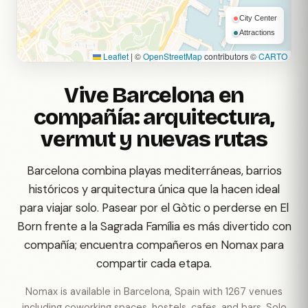
City Center
Attractions
Leaflet
|
©
OpenStreetMap
contributors ©
CARTO
Vive Barcelona en
compañía: arquitectura,
vermut y nuevas rutas
Barcelona combina playas mediterráneas, barrios
históricos y arquitectura única que la hacen ideal
para viajar solo. Pasear por el Gòtic o perderse en El
Born frente a la Sagrada Família es más divertido con
compañía; encuentra compañeros en Nomax para
compartir cada etapa.
Nomax is available in Barcelona, Spain with 1267 venues
including coworking spaces, hostels, cafes, and bars. Solo