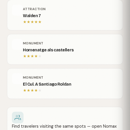
ATTRACTION
Walden 7
★
★
★
★
★
MONUMENT
Homenatge als castellers
★
★
★
★
★
MONUMENT
El Cul. A Santiago Roldan
★
★
★
★
★
Find travelers visiting the same spots — open Nomax