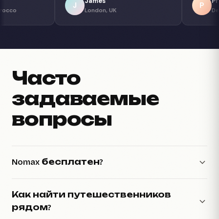
Fatima
James
F
J
Marrakech, Morocco
London, UK
Часто
задаваемые
вопросы
Nomax бесплатен?
Как найти путешественников
рядом?