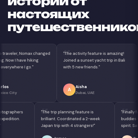
истории от
настоящих
путешественнико
changed
"The activity feature is amazing!
"Best app for di
g
Joined a sunset yacht trip in Bali
Found coworkin
with 5 new friends."
nightlife crew in
Aisha
Lucas
A
L
Dubai, UAE
Sao Paulo,
Connected with photographers
"The trip planning feature is
or a Sahara Desert expedition.
brilliant. Coordinated a 2-week
agical experience!"
Japan trip with 4 strangers!"