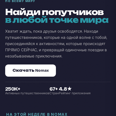
ПО ВСЕМУ МИРУ
Найди попутчиков
в любой точке мира
Хватит ждать, пока друзья освободятся. Находи
путешественников, которые на одной волне с тобой,
присоединяйся к активностям, которые происходят
ПРЯМО СЕЙЧАС, и превращай одиночные поездки в
незабываемые приключения.
Скачать Nomax
250K+
67+
4.8★
Активных путешественников
Стран
Рейтинг приложения
НА ЭТОЙ НЕДЕЛЕ В NOMAX