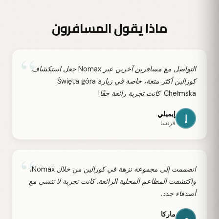
ماذا يقول المسافرون
“
التواصل مع مسافرين آخرين عبر Nomax جعل استكشاف
كوزالين أكثر متعة، خاصة في زيارة Święta góra
Chełmska. كانت تجربة رائعة حقًا!
إيميلي
إ
فرنسا
“
انضممت إلى مجموعة نزهة في كوزالين من خلال Nomax،
واكتشفت المطاعم المحلية الرائعة. كانت تجربة لا تنسى مع
أصدقاء جدد.
ماركا
م