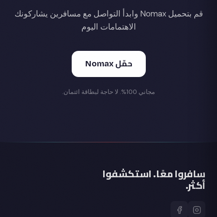
قم بتحميل Nomax وابدأ التواصل مع مسافرين يشاركونك
الاهتمامات اليوم
حمّل Nomax
مجاني 100%. لا حاجة لبطاقة ائتمان.
سافروا معًا. استكشفوا
أكثر.