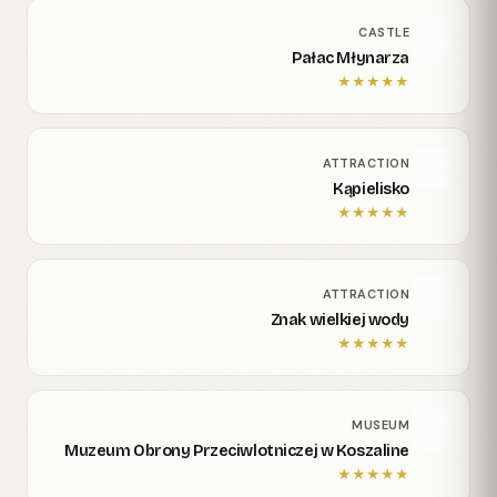
CASTLE
Pałac Młynarza
★
★
★
★
★
ATTRACTION
Kąpielisko
★
★
★
★
★
ATTRACTION
Znak wielkiej wody
★
★
★
★
★
MUSEUM
Muzeum Obrony Przeciwlotniczej w Koszaline
★
★
★
★
★