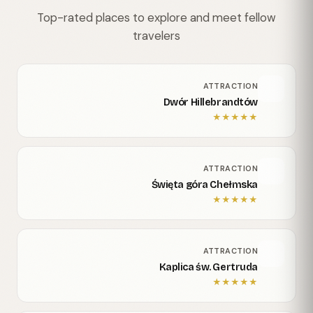
Top-rated places to explore and meet fellow
travelers
ATTRACTION
Dwór Hillebrandtów
★
★
★
★
★
ATTRACTION
Święta góra Chełmska
★
★
★
★
★
ATTRACTION
Kaplica św. Gertruda
★
★
★
★
★