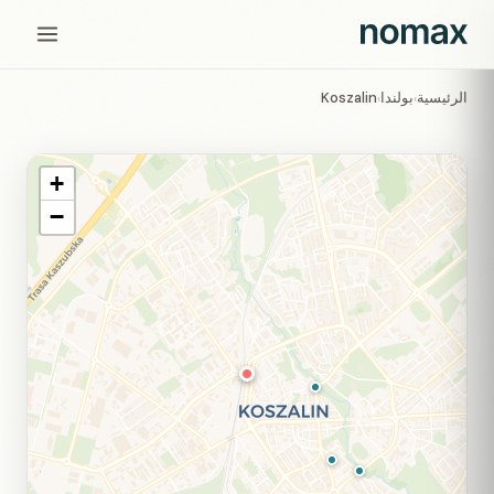
الرئيسية
بولندا
Koszalin
›
›
+
−