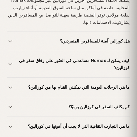
يمكنك الالتقاء بمسافرين آخرين في كوزالين عبر مجموعات Nomax
المحلية، خاصة في أماكن مثل ساحة السوق القديمة أو أثناء زيارتك
لقلعة مولاينر. توفر المنصة طريقة سهلة للتواصل مع المسافرين الذين
يشاركونك الاهتمامات ذاتها.
هل كوزالين آمنة للمسافرين المنفردين؟
كيف يمكن لـ Nomax مساعدتي في العثور على رفاق سفر في
كوزالين؟
ما هي الرحلات اليومية التي يمكنني القيام بها من كوزالين؟
كم يكلف السفر في كوزالين يوميًا؟
ما هي التجارب الثقافية التي لا يجب أن أفوتها في كوزالين؟