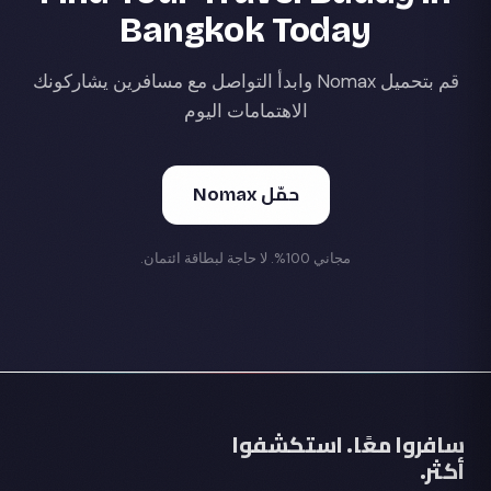
Bangkok Today
قم بتحميل Nomax وابدأ التواصل مع مسافرين يشاركونك
الاهتمامات اليوم
حمّل Nomax
مجاني 100%. لا حاجة لبطاقة ائتمان.
سافروا معًا. استكشفوا
أكثر.