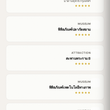
มาดามทุสโซ กรุงเทพฯ
★
★
★
★
★
MUSEUM
พิพิธภัณฑ์ปลากัดสยาม
★
★
★
★
★
ATTRACTION
สะพานพระราม 8
★
★
★
★
★
MUSEUM
พิพิธภัณฑ์เทคโนโลยีทางภาพ
★
★
★
★
★