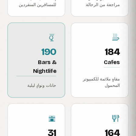
مراجعة من الرحالة
للمسافرين المنفردين
190
184
Bars &
Cafes
Nightlife
مقاهٍ ملائمة للكمبيوتر
المحمول
حانات ونوادٍ ليلية
31
164