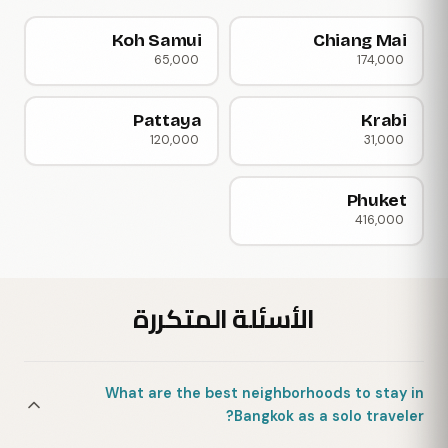
Koh Samui
Chiang Mai
65,000
174,000
Pattaya
Krabi
120,000
31,000
Phuket
416,000
الأسئلة المتكررة
What are the best neighborhoods to stay in
Bangkok as a solo traveler?