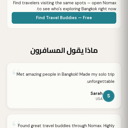
Find travelers visiting the same spots — open Nomax
to see who's exploring Bangkok right now.
Find Travel Buddies — Free
ماذا يقول المسافرون
“
Met amazing people in Bangkok! Made my solo trip
unforgettable.
Sarah
S
USA
“
Found great travel buddies through Nomax. Highly