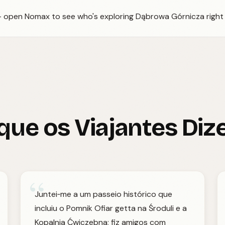
 — open Nomax to see who's exploring Dąbrowa Górnicza right
que os Viajantes Di
“
Juntei‑me a um passeio histórico que
incluiu o Pomnik Ofiar getta na Środuli e a
Kopalnia Ćwiczebna; fiz amigos com