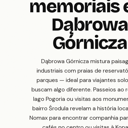
memoriais
Dąbrowa
Górnicza
Dąbrowa Górnicza mistura paisa
industriais com praias de reservató
parques — ideal para viajantes sol
buscam algo diferente. Passeios ao 
lago Pogoria ou visitas aos monume
bairro Środula revelam a história loca
Nomax para encontrar companhia para 
cafés no centro ou visitas à Kopa