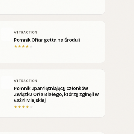
ATTRACTION
Pomnik Ofiar getta na Środuli
★
★
★
★
★
ATTRACTION
Pomnik upamiętniający członków
Związku Orła Białego, którzy zginęli w
Łaźni Miejskiej
★
★
★
★
★