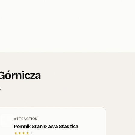
Górnicza
s
ATTRACTION
Pomnik Stanisława Staszica
★
★
★
★
★