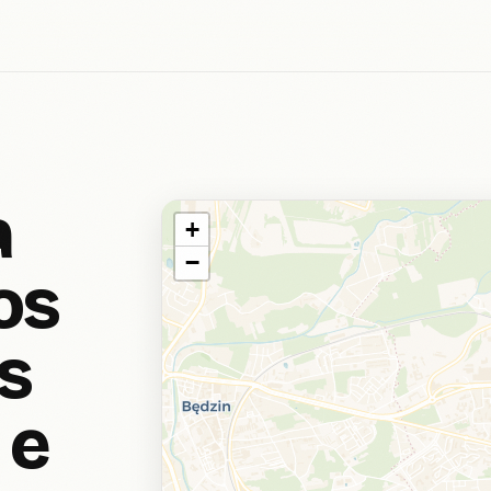
a
+
−
os
s
 e