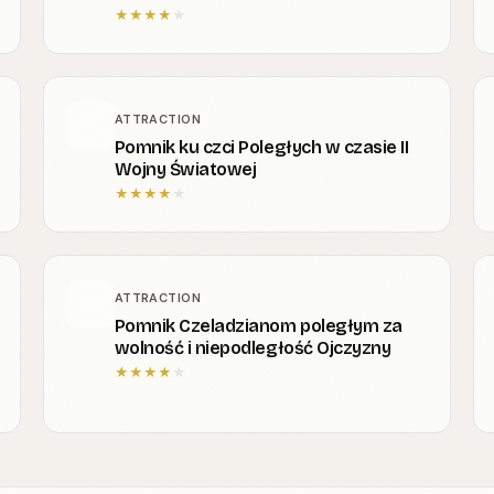
★
★
★
★
★
ATTRACTION
Pomnik ku czci Poległych w czasie II
Wojny Światowej
★
★
★
★
★
ATTRACTION
Pomnik Czeladzianom poległym za
wolność i niepodległość Ojczyzny
★
★
★
★
★