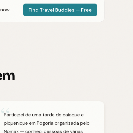
 now.
Find Travel Buddies — Free
zem
“
Participei de uma tarde de caiaque e
piquenique em Pogoria organizada pelo
Nomax — conheci pessoas de várias