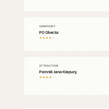
VIEWPOINT
PO Oberża
★
★
★
★
★
ATTRACTION
Pomnik Jana Kiepury
★
★
★
★
★