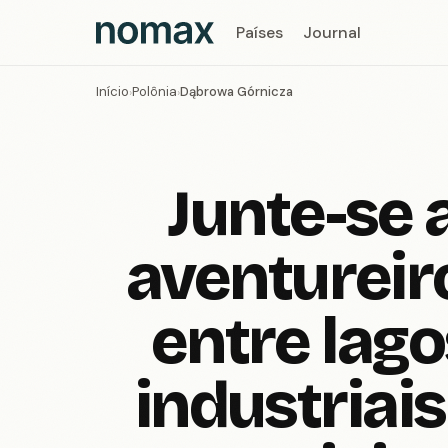
Países
Journal
Início
Polônia
Dąbrowa Górnicza
›
›
Junte-se 
aventureir
entre lago
industriais