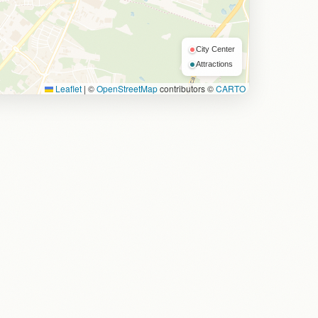
City Center
Attractions
Leaflet
|
©
OpenStreetMap
contributors ©
CARTO