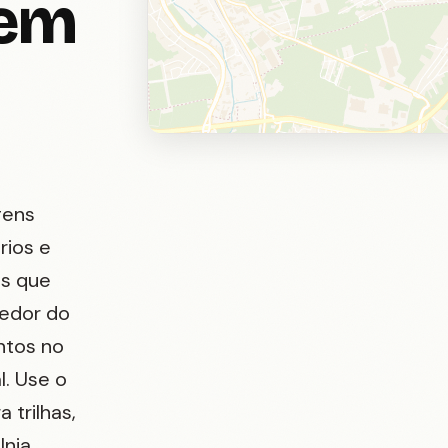
 em
gens
rios e
os que
redor do
ntos no
l. Use o
trilhas,
lnia