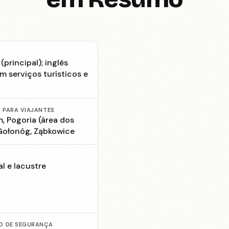
(principal); inglês
m serviços turísticos e
 PARA VIAJANTES
, Pogoria (área dos
 Gołonóg, Ząbkowice
al e lacustre
O DE SEGURANÇA