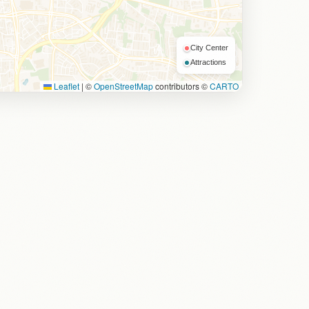
City Center
Attractions
Leaflet
|
©
OpenStreetMap
contributors ©
CARTO