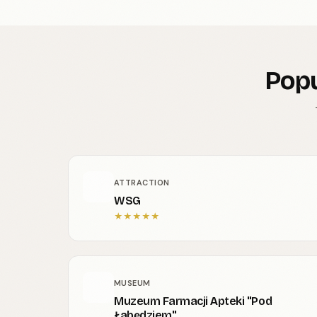
Popu
ATTRACTION
WSG
★
★
★
★
★
MUSEUM
Muzeum Farmacji Apteki "Pod
Łabędziem"