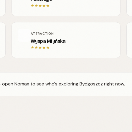
★
★
★
★
★
ATTRACTION
Wyspa Młyńska
★
★
★
★
★
 — open Nomax to see who's exploring Bydgoszcz right now.