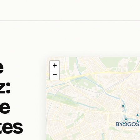
e
+
−
:
e
tes