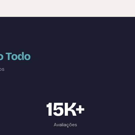
o Todo
os
15K+
Avaliações