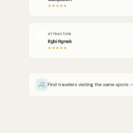
★
★
★
★
★
ATTRACTION
Rybi Rynek
★
★
★
★
★
Find travelers visiting the same spots