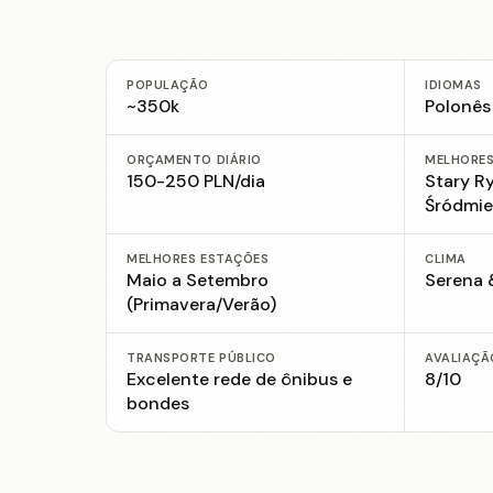
POPULAÇÃO
IDIOMAS
~350k
Polonês
ORÇAMENTO DIÁRIO
MELHORES
150-250 PLN/dia
Stary R
Śródmie
MELHORES ESTAÇÕES
CLIMA
Maio a Setembro
Serena 
(Primavera/Verão)
TRANSPORTE PÚBLICO
AVALIAÇÃ
Excelente rede de ônibus e
8/10
bondes