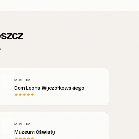
oszcz
s
MUSEUM
Dom Leona Wyczółkowskiego
★
★
★
★
★
MUSEUM
Muzeum Oświaty
★
★
★
★
★