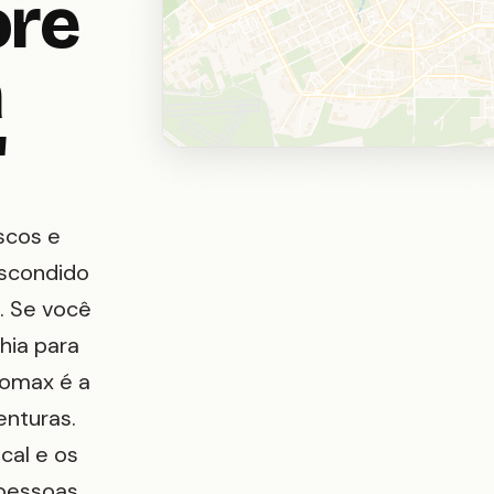
ore
a
'
scos e
escondido
o. Se você
hia para
Nomax é a
enturas.
cal e os
 pessoas