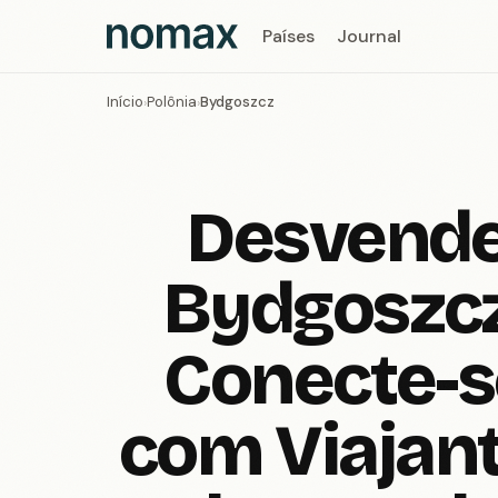
Países
Journal
Início
Polônia
Bydgoszcz
›
›
Desvend
Bydgoszcz
Conecte-s
com Viajan