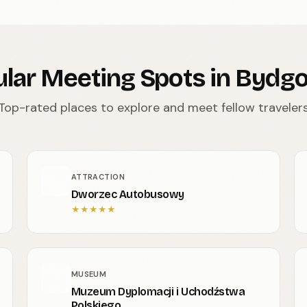
lar Meeting Spots in Bydg
Top-rated places to explore and meet fellow traveler
ATTRACTION
Dworzec Autobusowy
★
★
★
★
★
MUSEUM
Muzeum Dyplomacji i Uchodźstwa
Polskiego