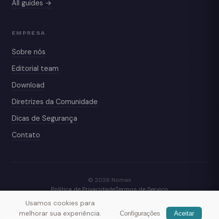
All guides →
EMPRESA
Sobre nós
Editorial team
Download
Diretrizes da Comunidade
Dicas de Segurança
Contato
© 2026 Nomax
Política de Privacidade
Termos de Serviço
Usamos cookies para
melhorar sua experiência.
Configurações
Aceitar