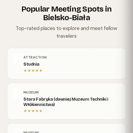
Popular Meeting Spots in
Bielsko-Biała
Top-rated places to explore and meet fellow
travelers
ATTRACTION
Studnia
★
★
★
★
★
MUSEUM
Stara Fabryka (dawniej Muzeum Techniki i
Włókiennictwa)
★
★
★
★
★
MUSEUM