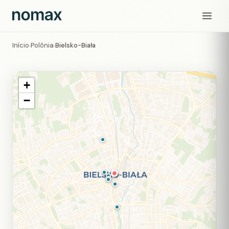
Início
Polônia
Bielsko-Biała
›
›
+
−