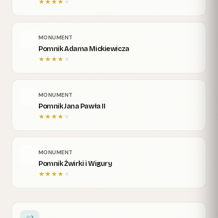
★
★
★
★
★
MONUMENT
Pomnik Adama Mickiewicza
★
★
★
★
★
MONUMENT
Pomnik Jana Pawła II
★
★
★
★
★
MONUMENT
Pomnik Żwirki i Wigury
★
★
★
★
★