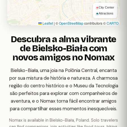
City Center
Attractions
Leaflet
|
©
OpenStreetMap
contributors ©
CARTO
Descubra a alma vibrante
de Bielsko-Biała com
novos amigos no Nomax
Bielsko-Biała, uma joia na Polônia Central, encanta
por sua mistura de história e natureza. A charmosa
região do centro histórico e o Museu da Tecnologia
são perfeitos para explorar com companheiros de
aventura, e o Nomax torna fácil encontrar amigos
para compartilhar esses momentos inesquecíveis.
Nomax is available in Bielsko-Biała, Poland. Solo travelers
can find companions, join activities like food tours, hiking,