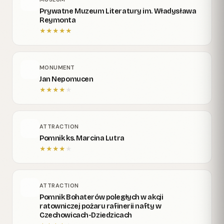
Prywatne Muzeum Literatury im. Władysława
Reymonta
★
★
★
★
★
MONUMENT
Jan Nepomucen
★
★
★
★
★
ATTRACTION
Pomnik ks. Marcina Lutra
★
★
★
★
★
ATTRACTION
Pomnik Bohaterów poległych w akcji
ratowniczej pożaru rafinerii nafty w
Czechowicach-Dziedzicach