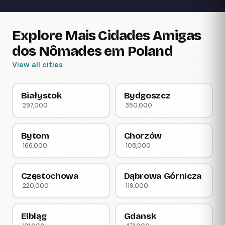
Explore Mais Cidades Amigas
dos Nômades em Poland
View all cities
Białystok
Bydgoszcz
297,000
350,000
Bytom
Chorzów
166,000
108,000
Częstochowa
Dąbrowa Górnicza
220,000
119,000
Elbląg
Gdansk