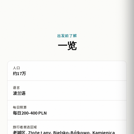
出发前了解
一览
人口
约17万
语言
波兰语
每日预算
每日200-400 PLN
旅行者首选区域
老城区, Złote Łany, Bielsko-Bółkowo, Kamienica