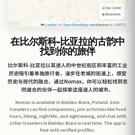
City Center
Attractions
Leaflet
|
©
OpenStreetMap
contributors ©
CARTO
在比尔斯科-比亚拉的古韵中
找到你的旅伴
比尔斯科-比亚拉以其迷人的中世纪街区和丰富的工业
历史吸引着单独旅行者。漫步在老城的街道上，感受
历史与现代的融合。通过Nomax，你可以轻松找到志
同道合的伙伴一起探索这座迷人的城市。
Nomax is available in Bielsko-Biała, Poland. Solo
travelers can find companions, join activities like food
tours, hiking, nightlife, and sightseeing, and chat with
other travelers in Bielsko-Biała in real time. The app is
free with verified profiles.