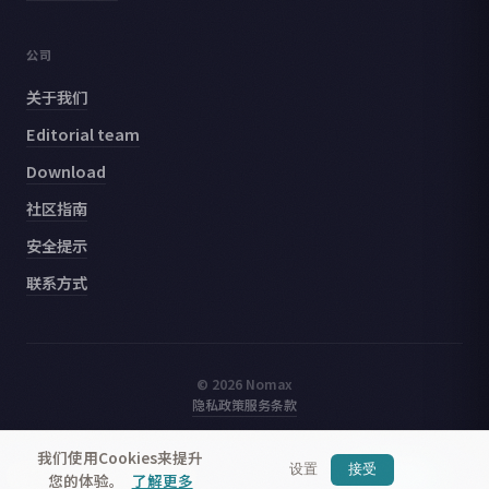
公司
关于我们
Editorial team
Download
社区指南
安全提示
联系方式
© 2026 Nomax
隐私政策
服务条款
我们使用Cookies来提升
设置
接受
Nomax
— 结识附近的旅行者
获取应用
您的体验。
了解更多