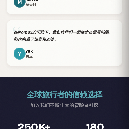
M
意大利
“
在Nomax的帮助下，我和伙伴们一起徒步布雷恩城堡，
旅途充满了惊喜和欢笑。
Yuki
Y
日本
全球旅行者的信赖选择
加入我们不断壮大的冒险者社区
250K+
180