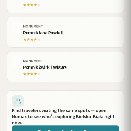
★
★
★
★
★
MONUMENT
Pomnik Jana Pawła II
★
★
★
★
★
MONUMENT
Pomnik Żwirki i Wigury
★
★
★
★
★
Find travelers visiting the same spots — open
Nomax to see who's exploring Bielsko-Biała right
now.