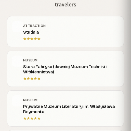
travelers
ATTRACTION
Studnia
★
★
★
★
★
MUSEUM
Stara Fabryka (dawniej Muzeum Techniki i
Włókiennictwa)
★
★
★
★
★
MUSEUM
Prywatne Muzeum Literatury im. Władysława
Reymonta
★
★
★
★
★