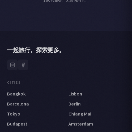
100%免费，无需信用卡。
一起旅行。探索更多。
CITIES
Bangkok
Lisbon
Barcelona
Berlin
Tokyo
Chiang Mai
Budapest
Amsterdam