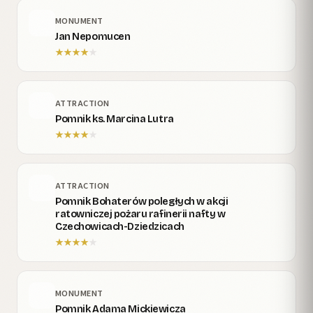
MONUMENT
Jan Nepomucen
★
★
★
★
★
ATTRACTION
Pomnik ks. Marcina Lutra
★
★
★
★
★
ATTRACTION
Pomnik Bohaterów poległych w akcji
ratowniczej pożaru rafinerii nafty w
Czechowicach-Dziedzicach
★
★
★
★
★
MONUMENT
Pomnik Adama Mickiewicza