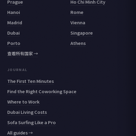
Prague
Ho Chi Minh City
Hanoi
Rome
Madrid
Vienna
Dubai
Singapore
Porto
Athens
查看所有国家 →
JOURNAL
The First Ten Minutes
Find the Right Coworking Space
Where to Work
Dubai Living Costs
Sofa Surfing Like a Pro
All guides →