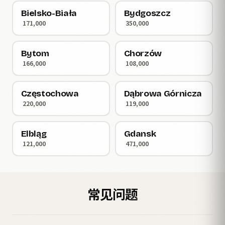
Bielsko-Biała
Bydgoszcz
171,000
350,000
Bytom
Chorzów
166,000
108,000
Częstochowa
Dąbrowa Górnicza
220,000
119,000
Elbląg
Gdansk
121,000
471,000
常见问题