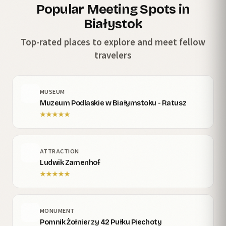
Popular Meeting Spots in
Białystok
Top-rated places to explore and meet fellow
travelers
MUSEUM
Muzeum Podlaskie w Białymstoku - Ratusz
★
★
★
★
★
ATTRACTION
Ludwik Zamenhof
★
★
★
★
★
MONUMENT
Pomnik Żołnierzy 42 Pułku Piechoty