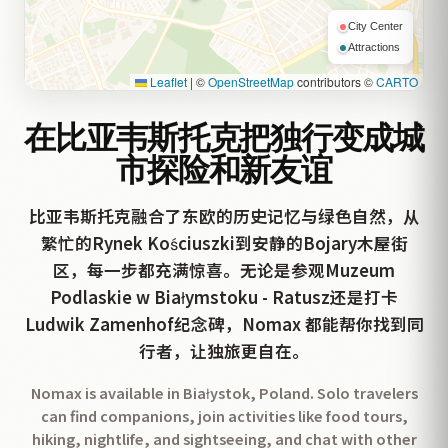
City Center
Attractions
Leaflet
|
©
OpenStreetMap
contributors ©
CARTO
在比亚韦斯托克把独行变成城
市探险和新友谊
比亚韦斯托克融合了东欧的历史记忆与绿色自然，从
繁忙的Rynek Kościuszki到安静的Bojary木屋街
区，每一步都充满惊喜。无论是参观Muzeum
Podlaskie w Białymstoku - Ratusz还是打卡
Ludwik Zamenhof纪念碑，Nomax 都能帮你找到同
行者，让独旅更自在。
Nomax is available in Białystok, Poland. Solo travelers
can find companions, join activities like food tours,
hiking, nightlife, and sightseeing, and chat with other