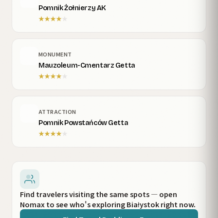
Pomnik Żołnierzy AK
★
★
★
★
★
MONUMENT
Mauzoleum-Cmentarz Getta
★
★
★
★
★
ATTRACTION
Pomnik Powstańców Getta
★
★
★
★
★
Find travelers visiting the same spots — open
Nomax to see who's exploring Białystok right now.