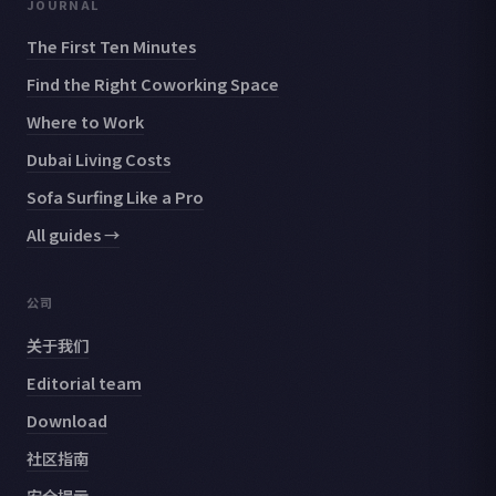
JOURNAL
The First Ten Minutes
Find the Right Coworking Space
Where to Work
Dubai Living Costs
Sofa Surfing Like a Pro
All guides →
公司
关于我们
Editorial team
Download
社区指南
安全提示