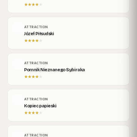
★
★
★
★
★
ATTRACTION
Józef Piłsudski
★
★
★
★
★
ATTRACTION
Pomnik Nieznanego Sybiraka
★
★
★
★
★
ATTRACTION
Kopiec papieski
★
★
★
★
★
ATTRACTION