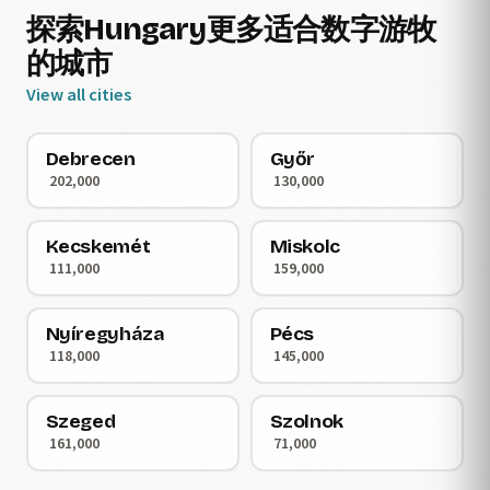
探索Hungary更多适合数字游牧
的城市
View all cities
Debrecen
Győr
202,000
130,000
Kecskemét
Miskolc
111,000
159,000
Nyíregyháza
Pécs
118,000
145,000
Szeged
Szolnok
161,000
71,000