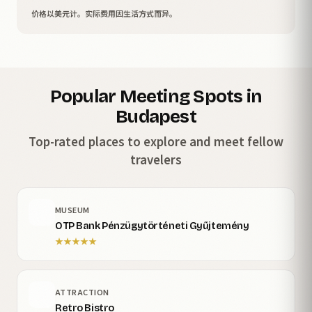
价格以美元计。实际费用因生活方式而异。
Popular Meeting Spots in
Budapest
Top-rated places to explore and meet fellow
travelers
MUSEUM
OTP Bank Pénzügytörténeti Gyűjtemény
★
★
★
★
★
ATTRACTION
Retro Bistro