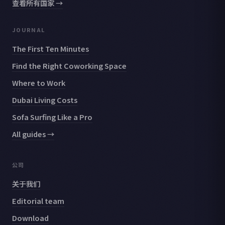
查看所有国家 →
JOURNAL
The First Ten Minutes
Find the Right Coworking Space
Where to Work
Dubai Living Costs
Sofa Surfing Like a Pro
All guides →
公司
关于我们
Editorial team
Download