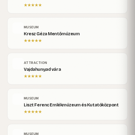
★
★
★
★
★
MUSEUM
Kresz Géza Mentőmúzeum
★
★
★
★
★
ATTRACTION
Vajdahunyad vára
★
★
★
★
★
MUSEUM
Liszt Ferenc Emlékmúzeum és Kutatóközpont
★
★
★
★
★
MUSEUM