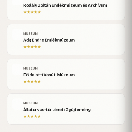
Kodály Zoltán Emlékmúzeum és Archívum
★
★
★
★
★
MUSEUM
Ady Endre Emlékmúzeum
★
★
★
★
★
MUSEUM
Földalatti Vasúti Múzeum
★
★
★
★
★
MUSEUM
Állatorvos-történeti Gyűjtemény
★
★
★
★
★