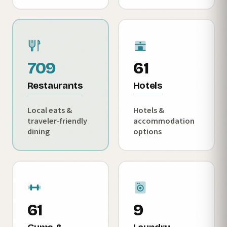
709
61
Restaurants
Hotels
Local eats &
Hotels &
traveler-friendly
accommodation
dining
options
61
9