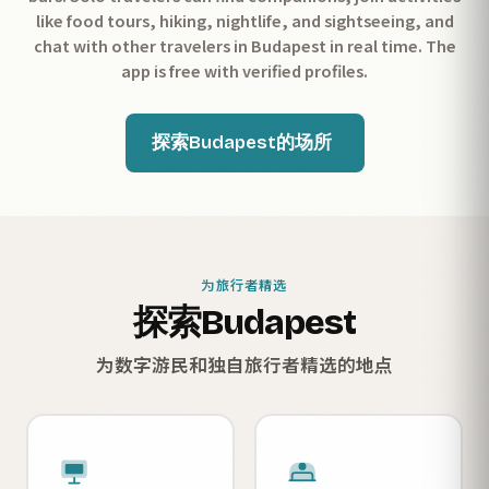
like food tours, hiking, nightlife, and sightseeing, and
chat with other travelers in Budapest in real time. The
app is free with verified profiles.
探索Budapest的场所
为旅行者精选
探索Budapest
为数字游民和独自旅行者精选的地点