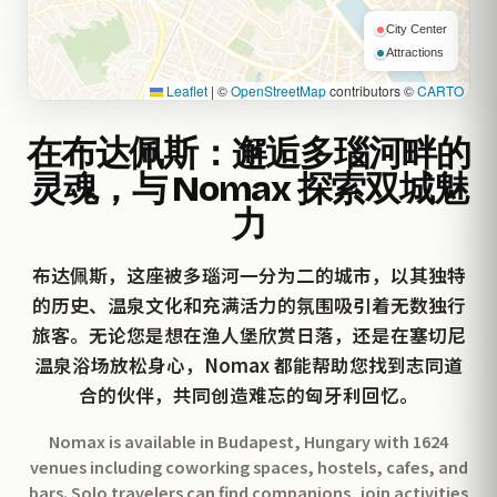
City Center
Attractions
Leaflet
|
©
OpenStreetMap
contributors ©
CARTO
在布达佩斯：邂逅多瑙河畔的
灵魂，与 Nomax 探索双城魅
力
布达佩斯，这座被多瑙河一分为二的城市，以其独特
的历史、温泉文化和充满活力的氛围吸引着无数独行
旅客。无论您是想在渔人堡欣赏日落，还是在塞切尼
温泉浴场放松身心，Nomax 都能帮助您找到志同道
合的伙伴，共同创造难忘的匈牙利回忆。
Nomax is available in Budapest, Hungary with 1624
venues including coworking spaces, hostels, cafes, and
bars. Solo travelers can find companions, join activities