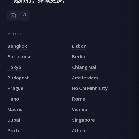
一起旅行。探索更多。
CITIES
Bangkok
Lisbon
Barcelona
Berlin
Tokyo
Chiang Mai
Budapest
Amsterdam
Prague
Ho Chi Minh City
Hanoi
Rome
Madrid
Vienna
Dubai
Singapore
Porto
Athens