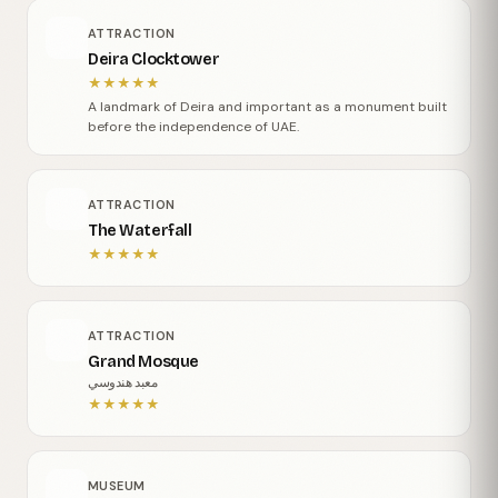
ATTRACTION
Deira Clocktower
★
★
★
★
★
A landmark of Deira and important as a monument built
before the independence of UAE.
ATTRACTION
The Waterfall
★
★
★
★
★
ATTRACTION
Grand Mosque
معبد هندوسي
★
★
★
★
★
MUSEUM