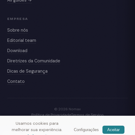
All guides →
EMPRESA
Sobre nós
Editorial team
Download
Diretrizes da Comunidade
Dicas de Segurança
Contato
© 2026 Nomax
Política de Privacidade
Termos de Serviço
Usamos cookies para
melhorar sua experiência.
Configurações
Aceitar
Nomax
— conheça viajantes por perto
Baixar app