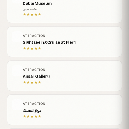
Dubai Museum
متحف دبي
★
★
★
★
★
ATTRACTION
Sightseeing Cruise at Pier 1
★
★
★
★
★
ATTRACTION
Ansar Gallery
★
★
★
★
★
ATTRACTION
دوار السمك
★
★
★
★
★