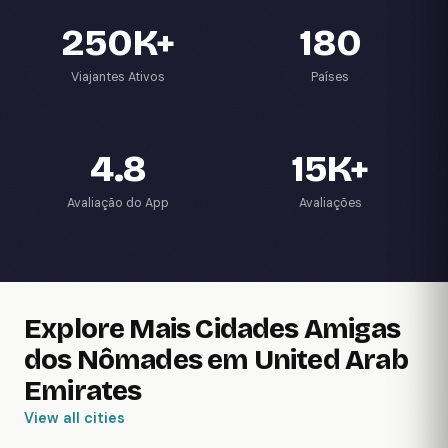
250K+
180
Viajantes Ativos
Países
4.8
15K+
Avaliação do App
Avaliações
Explore Mais Cidades Amigas
dos Nômades em United Arab
Emirates
View all cities