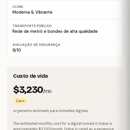
CLIMA
Moderna & Vibrante
TRANSPORTE PÚBLICO
Rede de metrô e bondes de alta qualidade
AVALIAÇÃO DE SEGURANÇA
9/10
Custo de vida
$3,230
/mo
Caro
orçamento estimado para nômades digitais
The estimated monthly cost for a digital nomad in Dubai is
approximately $3,230/month. Dubai is rated as a expensive