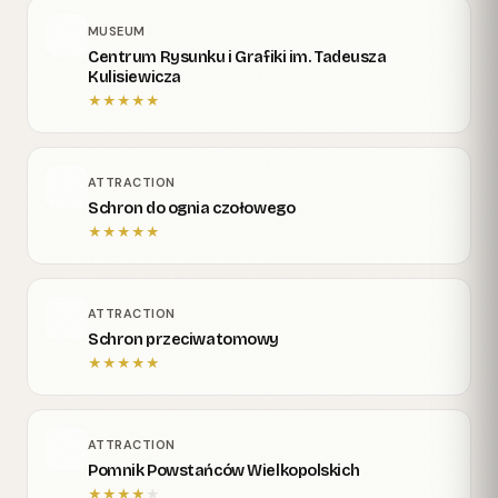
MUSEUM
Centrum Rysunku i Grafiki im. Tadeusza
Kulisiewicza
★
★
★
★
★
ATTRACTION
Schron do ognia czołowego
★
★
★
★
★
ATTRACTION
Schron przeciwatomowy
★
★
★
★
★
ATTRACTION
Pomnik Powstańców Wielkopolskich
★
★
★
★
★