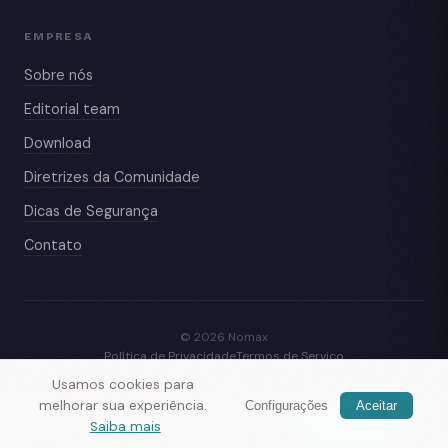
EMPRESA
Sobre nós
Editorial team
Download
Diretrizes da Comunidade
Dicas de Segurança
Contato
© 2026 Nomax
Política de Privacidade
Termos de Serviço
Usamos cookies para
melhorar sua experiência.
Configurações
Aceitar
Nomax
— conheça viajantes por perto
Baixar app
Saiba mais