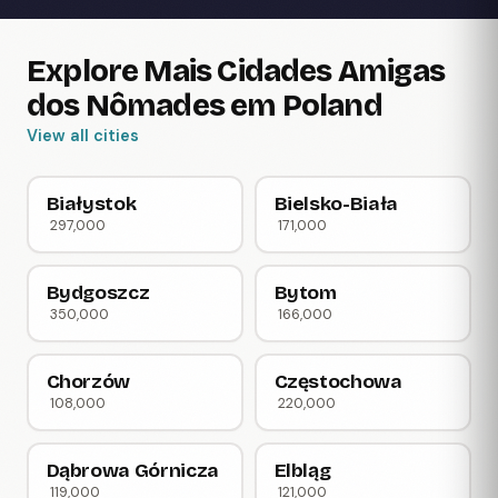
Explore Mais Cidades Amigas
dos Nômades em Poland
View all cities
Białystok
Bielsko-Biała
297,000
171,000
Bydgoszcz
Bytom
350,000
166,000
Chorzów
Częstochowa
108,000
220,000
Dąbrowa Górnicza
Elbląg
119,000
121,000