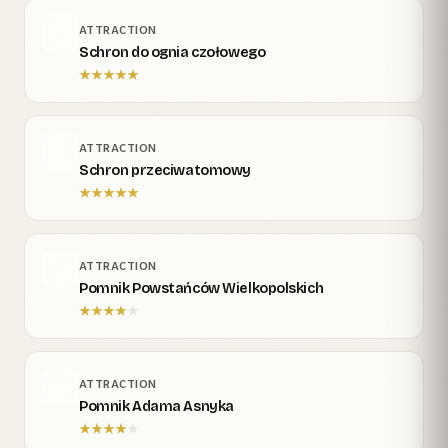
ATTRACTION
Schron do ognia czołowego
★
★
★
★
★
ATTRACTION
Schron przeciwatomowy
★
★
★
★
★
ATTRACTION
Pomnik Powstańców Wielkopolskich
★
★
★
★
★
ATTRACTION
Pomnik Adama Asnyka
★
★
★
★
★