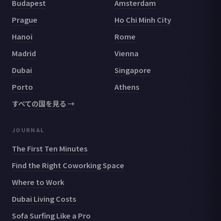
Budapest
Amsterdam
Prague
Ho Chi Minh City
Hanoi
Rome
Madrid
Vienna
Dubai
Singapore
Porto
Athens
すべての国を見る →
JOURNAL
The First Ten Minutes
Find the Right Coworking Space
Where to Work
Dubai Living Costs
Sofa Surfing Like a Pro