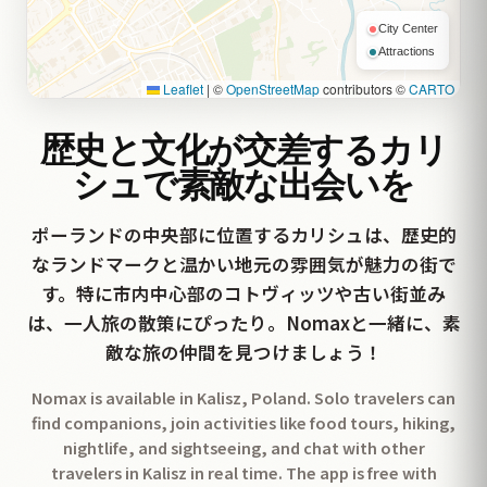
City Center
Attractions
Leaflet
|
©
OpenStreetMap
contributors ©
CARTO
歴史と文化が交差するカリ
シュで素敵な出会いを
ポーランドの中央部に位置するカリシュは、歴史的
なランドマークと温かい地元の雰囲気が魅力の街で
す。特に市内中心部のコトヴィッツや古い街並み
は、一人旅の散策にぴったり。Nomaxと一緒に、素
敵な旅の仲間を見つけましょう！
Nomax is available in Kalisz, Poland. Solo travelers can
find companions, join activities like food tours, hiking,
nightlife, and sightseeing, and chat with other
travelers in Kalisz in real time. The app is free with