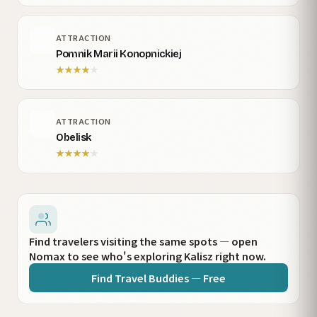
ATTRACTION
Pomnik Marii Konopnickiej
★
★
★
★
★
ATTRACTION
Obelisk
★
★
★
★
★
Find travelers visiting the same spots — open
Nomax to see who's exploring Kalisz right now.
Find Travel Buddies — Free