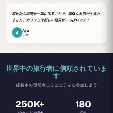
“
歴史的な場所を一緒に巡ることで、素敵な友情が生まれ
ました。カリシュは新しい発見がいっぱいです！
Aya
A
日本
世界中の旅行者に信頼されていま
す
成長中の冒険者コミュニティに参加しよう
250K+
180
アクティブな旅行者
国数