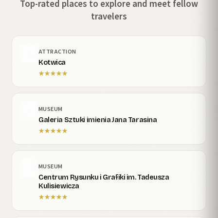
Top-rated places to explore and meet fellow
travelers
ATTRACTION
Kotwica
★
★
★
★
★
MUSEUM
Galeria Sztuki imienia Jana Tarasina
★
★
★
★
★
MUSEUM
Centrum Rysunku i Grafiki im. Tadeusza
Kulisiewicza
★
★
★
★
★