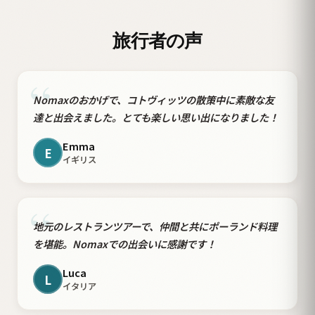
旅行者の声
“
Nomaxのおかげで、コトヴィッツの散策中に素敵な友
達と出会えました。とても楽しい思い出になりました！
Emma
E
イギリス
“
地元のレストランツアーで、仲間と共にポーランド料理
を堪能。Nomaxでの出会いに感謝です！
Luca
L
イタリア