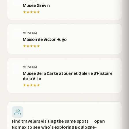
Musée Grévin
★
★
★
★
★
MUSEUM
Maison de Victor Hugo
★
★
★
★
★
MUSEUM
Musée de la Carte à Jouer et Galerie d'Histoire
de la Ville
★
★
★
★
★
Find travelers visiting the same spots — open
Nomax to see who's exploring Boulogne-