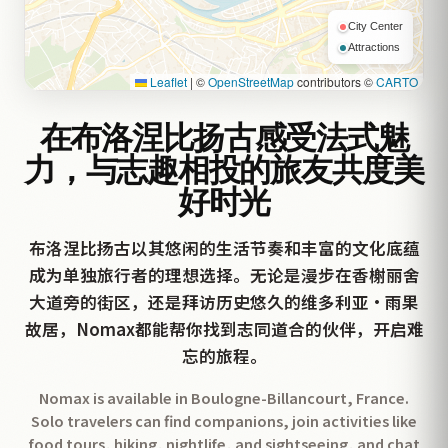
City Center
Attractions
Leaflet
|
©
OpenStreetMap
contributors ©
CARTO
在布洛涅比扬古感受法式魅
力，与志趣相投的旅友共度美
好时光
布洛涅比扬古以其悠闲的生活节奏和丰富的文化底蕴
成为单独旅行者的理想选择。无论是漫步在香榭丽舍
大道旁的街区，还是拜访历史悠久的维多利亚·雨果
故居，Nomax都能帮你找到志同道合的伙伴，开启难
忘的旅程。
Nomax is available in Boulogne-Billancourt, France.
Solo travelers can find companions, join activities like
food tours, hiking, nightlife, and sightseeing, and chat