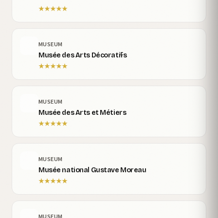
★
★
★
★
★
MUSEUM
Musée des Arts Décoratifs
★
★
★
★
★
MUSEUM
Musée des Arts et Métiers
★
★
★
★
★
MUSEUM
Musée national Gustave Moreau
★
★
★
★
★
MUSEUM