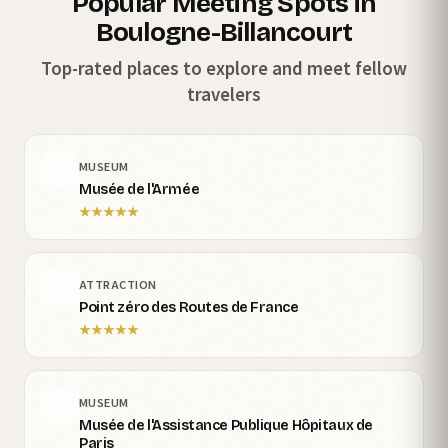
Popular Meeting Spots in
Boulogne-Billancourt
Top-rated places to explore and meet fellow
travelers
MUSEUM
Musée de l'Armée
★
★
★
★
★
ATTRACTION
Point zéro des Routes de France
★
★
★
★
★
MUSEUM
Musée de l'Assistance Publique Hôpitaux de
Paris