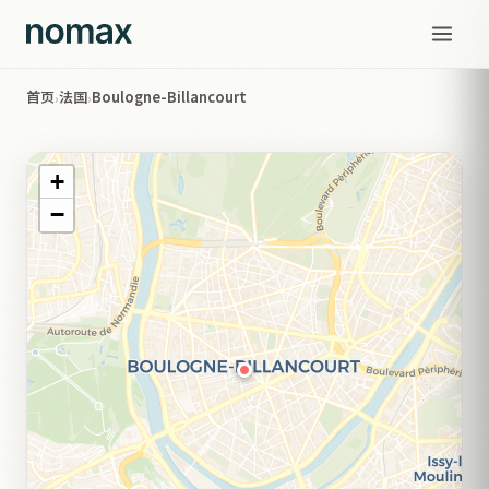
首页
法国
Boulogne-Billancourt
›
›
+
−