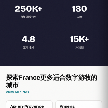
250K+
180
活跃旅行者
国家
4.8
15K+
应用评分
评论数
探索France更多适合数字游牧的
城市
View all cities
Aix-en-Provence
Amiens