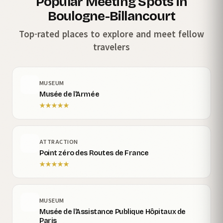
Popular Meeting Spots in
Boulogne-Billancourt
Top-rated places to explore and meet fellow
travelers
MUSEUM
Musée de l'Armée
★
★
★
★
★
ATTRACTION
Point zéro des Routes de France
★
★
★
★
★
MUSEUM
Musée de l'Assistance Publique Hôpitaux de
Paris