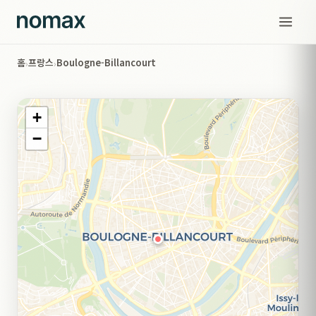
홈
프랑스
Boulogne-Billancourt
›
›
+
−