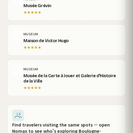
Musée Grévin
★
★
★
★
★
MUSEUM
Maison de Victor Hugo
★
★
★
★
★
MUSEUM
Musée de la Carte à Jouer et Galerie d'Histoire
de la Ville
★
★
★
★
★
Find travelers visiting the same spots — open
Nomax to see who's exploring Boulogne-