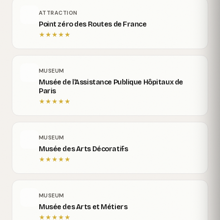
ATTRACTION
Point zéro des Routes de France
★
★
★
★
★
MUSEUM
Musée de l'Assistance Publique Hôpitaux de
Paris
★
★
★
★
★
MUSEUM
Musée des Arts Décoratifs
★
★
★
★
★
MUSEUM
Musée des Arts et Métiers
★
★
★
★
★