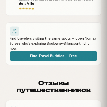
de la Ville
★
★
★
★
★
Find travelers visiting the same spots — open Nomax
to see who's exploring Boulogne-Billancourt right
now.
Find Travel Buddies — Free
Отзывы
путешественников