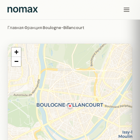
Главная
Франция
Boulogne-Billancourt
›
›
+
−