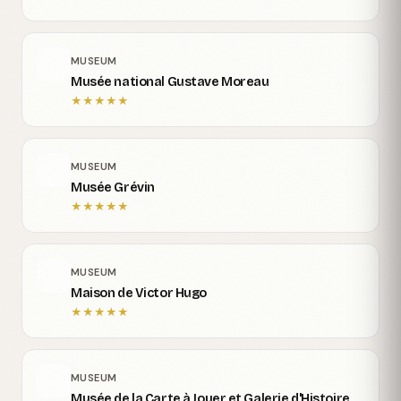
MUSEUM
Musée national Gustave Moreau
★
★
★
★
★
MUSEUM
Musée Grévin
★
★
★
★
★
MUSEUM
Maison de Victor Hugo
★
★
★
★
★
MUSEUM
Musée de la Carte à Jouer et Galerie d'Histoire