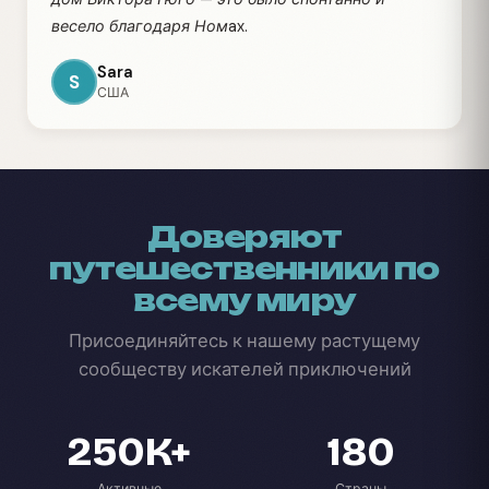
весело благодаря Номax.
Sara
S
США
Доверяют
путешественники по
всему миру
Присоединяйтесь к нашему растущему
сообществу искателей приключений
250K+
180