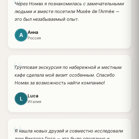
“
Через Номax я познакомилась с замечательными
людьми и вместе посетили Musée de l'Armée —
это был незабываемый опыт.
Анна
А
Россия
“
Групповая экскурсия по набережной и местным
кафе сделала мой визит особенным. Спасибо
Номax за возможность найти компанию!
Luca
L
Италия
“
Я нашла новых друзей и совместно исследовали
дом Виктора Гюго — это было спонтанно и