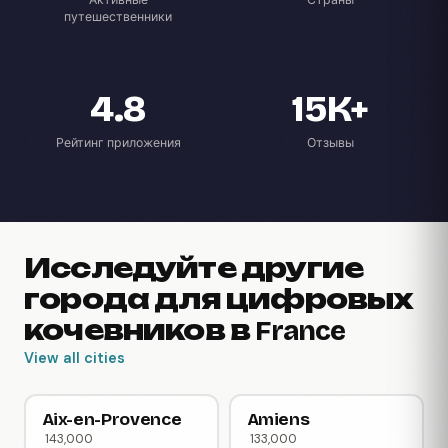
Активные
Страны
путешественники
4.8
15K+
Рейтинг приложения
Отзывы
Исследуйте другие
города для цифровых
кочевников в France
View all cities
Aix-en-Provence
Amiens
143,000
133,000