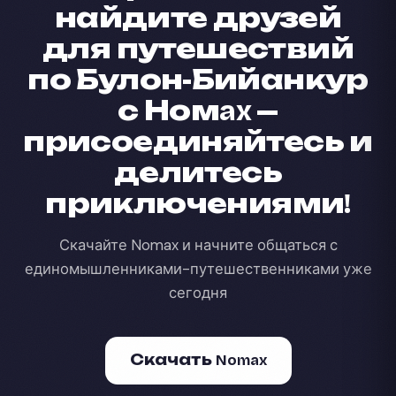
найдите друзей
для путешествий
по Булон-Бийанкур
с Номax —
присоединяйтесь и
делитесь
приключениями!
Скачайте Nomax и начните общаться с
единомышленниками-путешественниками уже
сегодня
Скачать Nomax