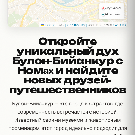
City Center
Attractions
Leaflet
|
©
OpenStreetMap
contributors ©
CARTO
Откройте
уникальный дух
Булон-Бийанкур с
Номax и найдите
новых друзей-
путешественников
Булон-Бийанкур — это город контрастов, где
современность встречается с историей.
Известный своими музеями и живописным
променадом, этот город идеально подходит для