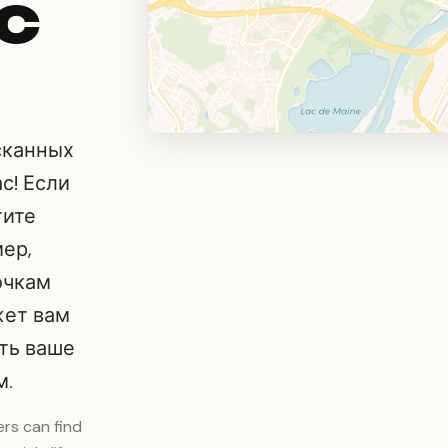
с
сканных
с! Если
тите
мер,
очкам
жет вам
ть ваше
м.
ers can find