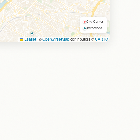
City Center
Attractions
Leaflet
|
©
OpenStreetMap
contributors ©
CARTO