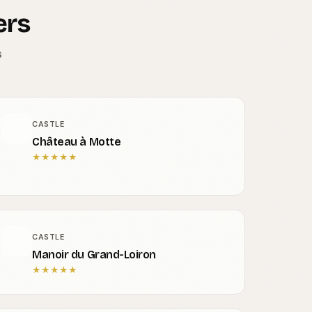
ers
s
CASTLE
Château à Motte
★
★
★
★
★
CASTLE
Manoir du Grand-Loiron
★
★
★
★
★