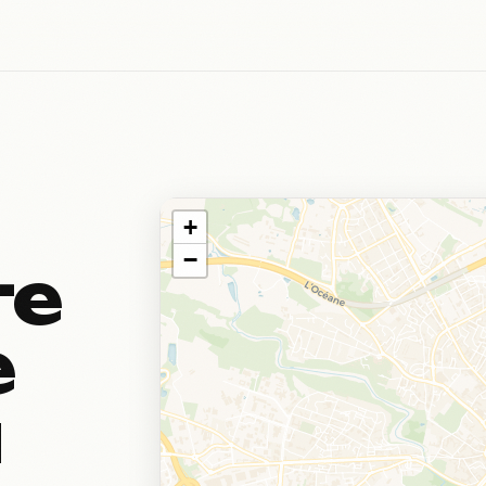
+
−
те
е
ы