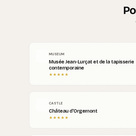
Po
MUSEUM
Musée Jean-Lurçat et de la tapisserie
contemporaine
★
★
★
★
★
CASTLE
Château d'Orgemont
★
★
★
★
★