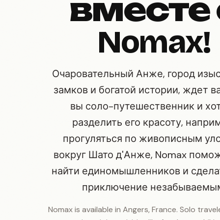
вместе 
Nomax!
Очаровательный Анже, город изы
замков и богатой истории, ждет ва
вы соло-путешественник и хо
разделить его красоту, напри
прогуляться по живописным ул
вокруг Шато д'Анже, Nomax помо
найти единомышленников и сдела
приключение незабываемы
Nomax is available in Angers, France. Solo travel