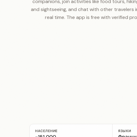
companions, join activities like food tours, hiking
and sightseeing, and chat with other travelers i
real time. The app is free with verified prof
НАСЕЛЕНИЕ
ЯЗЫКИ
~151 000
Францу