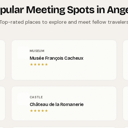
pular Meeting Spots in Ang
Top-rated places to explore and meet fellow traveler
MUSEUM
Musée François Cacheux
★
★
★
★
★
CASTLE
Château de la Romanerie
★
★
★
★
★