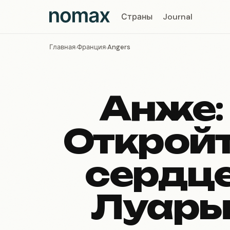
Страны
Journal
Главная
Франция
Angers
›
›
Анже:
Открой
сердц
Луар