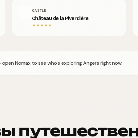
CASTLE
Château de la Piverdière
★
★
★
★
★
 — open Nomax to see who's exploring Angers right now.
ы путешестве