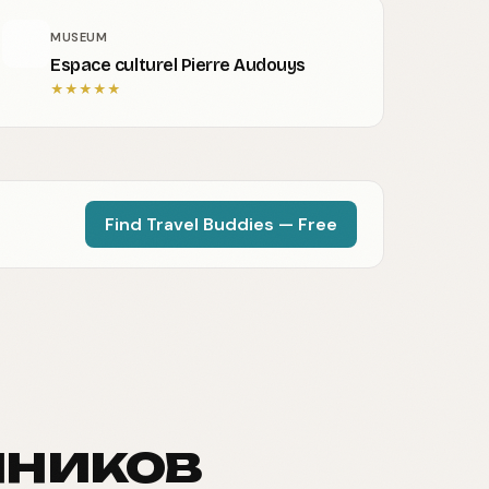
MUSEUM
Espace culturel Pierre Audouys
★
★
★
★
★
Find Travel Buddies — Free
нников