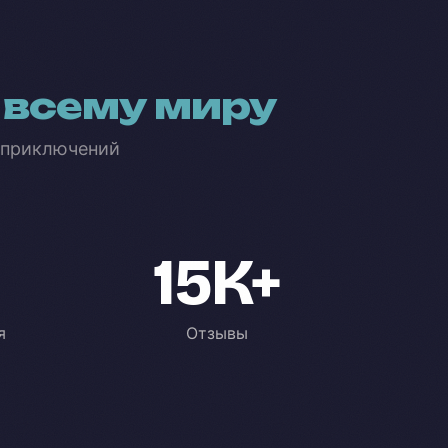
 всему миру
 приключений
15K+
я
Отзывы