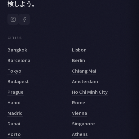
検しよう。
CITIES
Bangkok
Lisbon
Barcelona
Berlin
Tokyo
Chiang Mai
Budapest
Amsterdam
Prague
Ho Chi Minh City
Hanoi
Rome
Madrid
Vienna
Dubai
Singapore
Porto
Athens