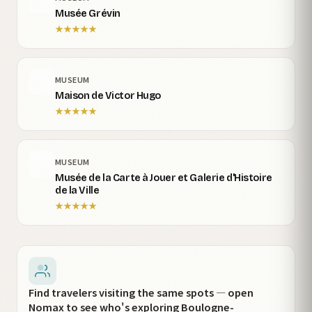
Musée Grévin
★
★
★
★
★
MUSEUM
Maison de Victor Hugo
★
★
★
★
★
MUSEUM
Musée de la Carte à Jouer et Galerie d'Histoire
de la Ville
★
★
★
★
★
Find travelers visiting the same spots — open
Nomax to see who's exploring Boulogne-