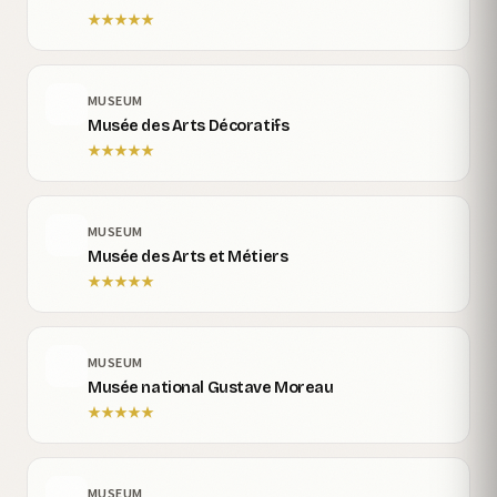
★
★
★
★
★
MUSEUM
Musée des Arts Décoratifs
★
★
★
★
★
MUSEUM
Musée des Arts et Métiers
★
★
★
★
★
MUSEUM
Musée national Gustave Moreau
★
★
★
★
★
MUSEUM