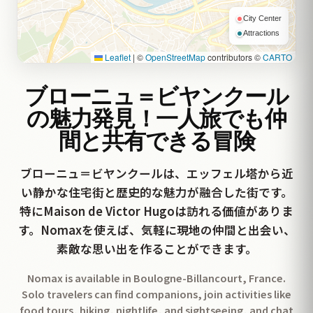
City Center
Attractions
Leaflet
|
©
OpenStreetMap
contributors ©
CARTO
ブローニュ＝ビヤンクール
の魅力発見！一人旅でも仲
間と共有できる冒険
ブローニュ＝ビヤンクールは、エッフェル塔から近
い静かな住宅街と歴史的な魅力が融合した街です。
特にMaison de Victor Hugoは訪れる価値がありま
す。Nomaxを使えば、気軽に現地の仲間と出会い、
素敵な思い出を作ることができます。
Nomax is available in Boulogne-Billancourt, France.
Solo travelers can find companions, join activities like
food tours, hiking, nightlife, and sightseeing, and chat