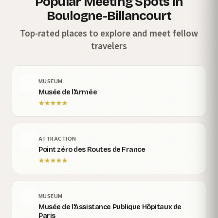
Popular Meeting Spots in
Boulogne-Billancourt
Top-rated places to explore and meet fellow
travelers
MUSEUM
Musée de l'Armée
★
★
★
★
★
ATTRACTION
Point zéro des Routes de France
★
★
★
★
★
MUSEUM
Musée de l'Assistance Publique Hôpitaux de
Paris