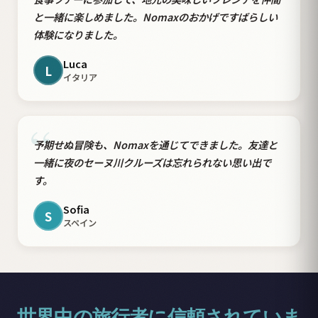
“
と一緒に楽しめました。Nomaxのおかげですばらしい
体験になりました。
Luca
L
イタリア
“
予期せぬ冒険も、Nomaxを通じてできました。友達と
一緒に夜のセーヌ川クルーズは忘れられない思い出で
す。
Sofia
S
スペイン
世界中の旅行者に信頼されていま