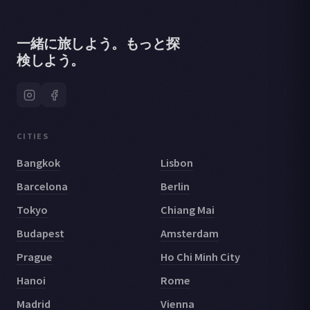
一緒に旅しよう。もっと探
検しよう。
CITIES
Bangkok
Lisbon
Barcelona
Berlin
Tokyo
Chiang Mai
Budapest
Amsterdam
Prague
Ho Chi Minh City
Hanoi
Rome
Madrid
Vienna