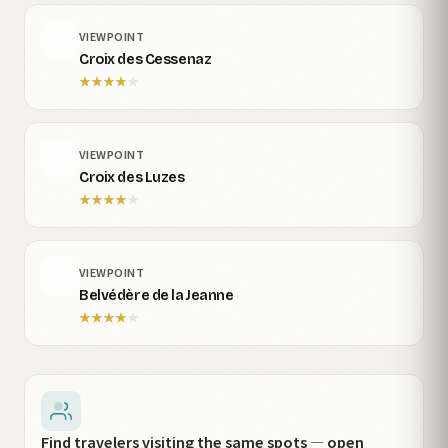
VIEWPOINT
Croix des Cessenaz
★
★
★
★
★
VIEWPOINT
Croix des Luzes
★
★
★
★
★
VIEWPOINT
Belvédère de la Jeanne
★
★
★
★
★
Find travelers visiting the same spots — open