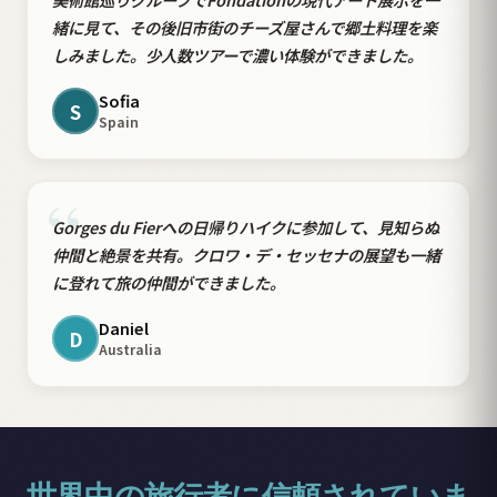
“
緒に見て、その後旧市街のチーズ屋さんで郷土料理を楽
しみました。少人数ツアーで濃い体験ができました。
Sofia
S
Spain
“
Gorges du Fierへの日帰りハイクに参加して、見知らぬ
仲間と絶景を共有。クロワ・デ・セッセナの展望も一緒
に登れて旅の仲間ができました。
Daniel
D
Australia