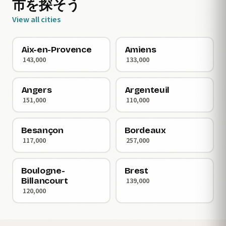
市を探そう
View all cities
Aix-en-Provence
Amiens
143,000
133,000
Angers
Argenteuil
151,000
110,000
Besançon
Bordeaux
117,000
257,000
Boulogne-
Brest
Billancourt
139,000
120,000