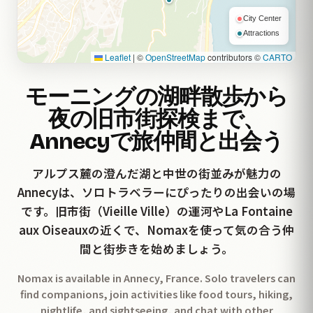
City Center
Attractions
Leaflet
|
©
OpenStreetMap
contributors ©
CARTO
モーニングの湖畔散歩から
夜の旧市街探検まで、
Annecyで旅仲間と出会う
アルプス麓の澄んだ湖と中世の街並みが魅力の
Annecyは、ソロトラベラーにぴったりの出会いの場
です。旧市街（Vieille Ville）の運河やLa Fontaine
aux Oiseauxの近くで、Nomaxを使って気の合う仲
間と街歩きを始めましょう。
Nomax is available in Annecy, France. Solo travelers can
find companions, join activities like food tours, hiking,
nightlife, and sightseeing, and chat with other