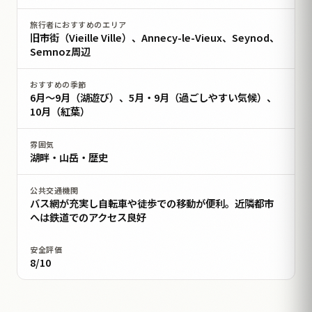
旅行者におすすめのエリア
旧市街（Vieille Ville）、Annecy-le-Vieux、Seynod、
Semnoz周辺
おすすめの季節
6月〜9月（湖遊び）、5月・9月（過ごしやすい気候）、
10月（紅葉）
雰囲気
湖畔・山岳・歴史
公共交通機関
バス網が充実し自転車や徒歩での移動が便利。近隣都市
へは鉄道でのアクセス良好
安全評価
8/10