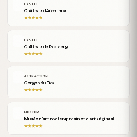
CASTLE
Château d'Arenthon
★
★
★
★
★
CASTLE
Château de Promery
★
★
★
★
★
ATTRACTION
Gorges du Fier
★
★
★
★
★
MUSEUM
Musée d'art contemporain et d'art régional
★
★
★
★
★