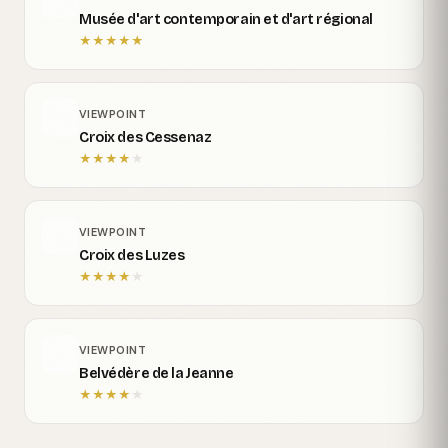
Musée d'art contemporain et d'art régional
★
★
★
★
★
VIEWPOINT
Croix des Cessenaz
★
★
★
★
★
VIEWPOINT
Croix des Luzes
★
★
★
★
★
VIEWPOINT
Belvédère de la Jeanne
★
★
★
★
★