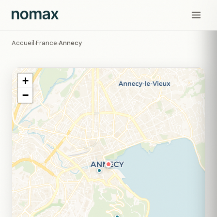
Accueil
France
Annecy
›
›
+
−