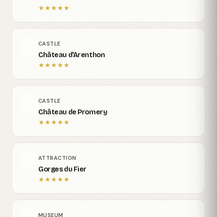
★
★
★
★
★
CASTLE
Château d'Arenthon
★
★
★
★
★
CASTLE
Château de Promery
★
★
★
★
★
ATTRACTION
Gorges du Fier
★
★
★
★
★
MUSEUM