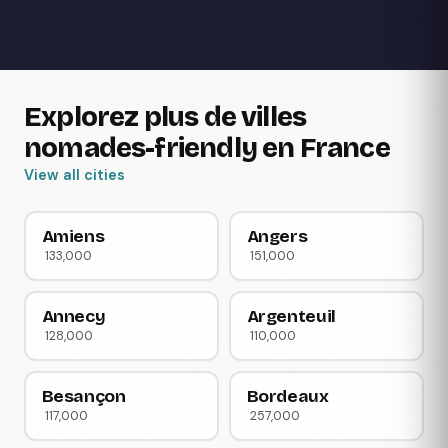
Explorez plus de villes
nomades-friendly en France
View all cities
Amiens
Angers
133,000
151,000
Annecy
Argenteuil
128,000
110,000
Besançon
Bordeaux
117,000
257,000