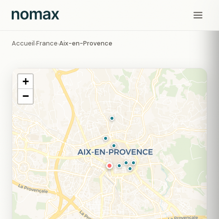
Accueil
France
Aix-en-Provence
›
›
+
−