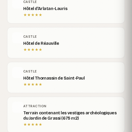
CASTLE
Hôtel d'Arlatan-Lauris
★
★
★
★
★
CASTLE
Hôtel de Réauville
★
★
★
★
★
CASTLE
Hôtel Thomassin de Saint-Paul
★
★
★
★
★
ATTRACTION
Terrain contenant les vestiges archéologiques
du Jardin de Grassi (675 m2)
★
★
★
★
★