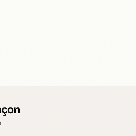
nçon
s