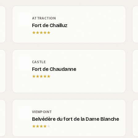
ATTRACTION
Fort de Chailluz
★
★
★
★
★
CASTLE
Fort de Chaudanne
★
★
★
★
★
VIEWPOINT
Belvédère du fort de la Dame Blanche
★
★
★
★
★