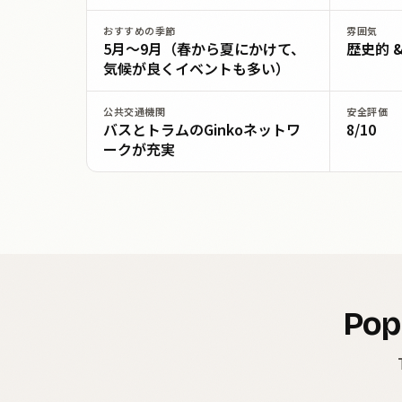
おすすめの季節
雰囲気
5月〜9月（春から夏にかけて、
歴史的 
気候が良くイベントも多い）
公共交通機関
安全評価
バスとトラムのGinkoネットワ
8/10
ークが充実
Pop