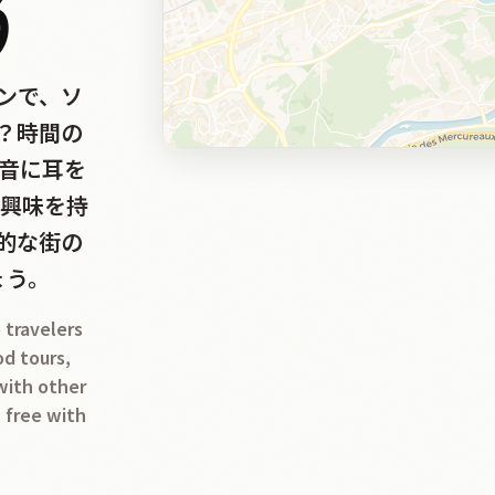
う
ンで、ソ
？時間の
の音に耳を
の興味を持
的な街の
ょう。
 travelers
od tours,
 with other
s free with