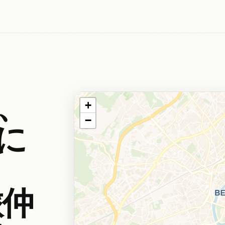
、
+
−
に
。
旅仲