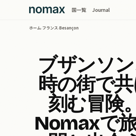
国一覧
Journal
ホーム
フランス
Besançon
›
›
ブザンソン
時の街で共
刻む冒険
Nomaxで