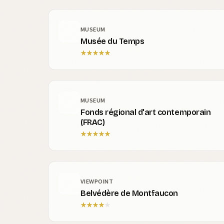
MUSEUM
Musée du Temps
★
★
★
★
★
MUSEUM
Fonds régional d'art contemporain
(FRAC)
★
★
★
★
★
VIEWPOINT
Belvédère de Montfaucon
★
★
★
★
★