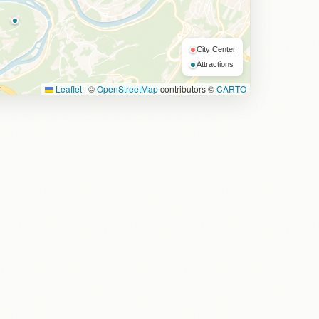
City Center
Attractions
Leaflet
|
©
OpenStreetMap
contributors ©
CARTO