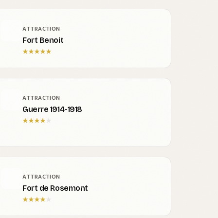
ATTRACTION
Fort Benoit
★
★
★
★
★
ATTRACTION
Guerre 1914-1918
★
★
★
★
★
ATTRACTION
Fort de Rosemont
★
★
★
★
★