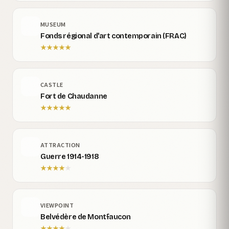
MUSEUM
Fonds régional d'art contemporain (FRAC)
★
★
★
★
★
CASTLE
Fort de Chaudanne
★
★
★
★
★
ATTRACTION
Guerre 1914-1918
★
★
★
★
★
VIEWPOINT
Belvédère de Montfaucon
★
★
★
★
★