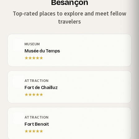
Besançon
Top-rated places to explore and meet fellow
travelers
MUSEUM
Musée du Temps
★
★
★
★
★
ATTRACTION
Fort de Chailluz
★
★
★
★
★
ATTRACTION
Fort Benoit
★
★
★
★
★