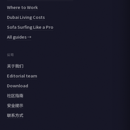
Where to Work
Dubai Living Costs
Sofa Surfing Like a Pro
All guides →
公司
关于我们
Editorial team
Download
社区指南
安全提示
联系方式