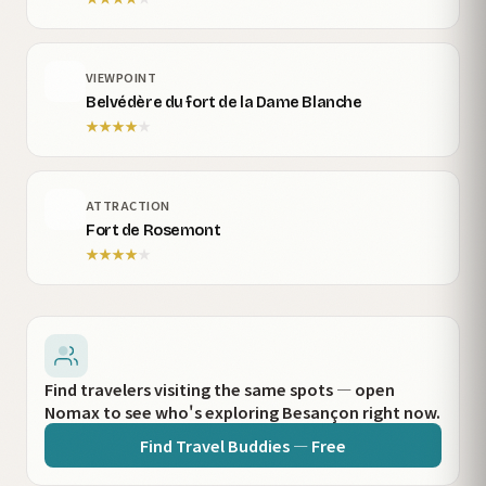
VIEWPOINT
Belvédère du fort de la Dame Blanche
★
★
★
★
★
ATTRACTION
Fort de Rosemont
★
★
★
★
★
Find travelers visiting the same spots — open
Nomax to see who's exploring Besançon right now.
Find Travel Buddies — Free