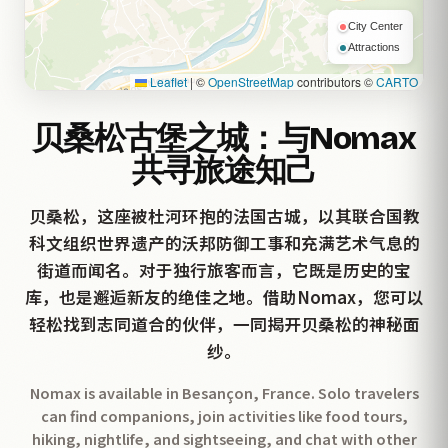
City Center
Attractions
Leaflet
|
©
OpenStreetMap
contributors ©
CARTO
贝桑松古堡之城：与Nomax
共寻旅途知己
贝桑松，这座被杜河环抱的法国古城，以其联合国教
科文组织世界遗产的沃邦防御工事和充满艺术气息的
街道而闻名。对于独行旅客而言，它既是历史的宝
库，也是邂逅新友的绝佳之地。借助Nomax，您可以
轻松找到志同道合的伙伴，一同揭开贝桑松的神秘面
纱。
Nomax is available in Besançon, France. Solo travelers
can find companions, join activities like food tours,
hiking, nightlife, and sightseeing, and chat with other