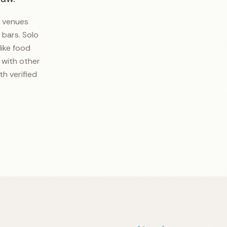
0 venues
 bars. Solo
like food
t with other
th verified