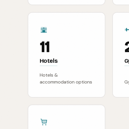
11
Hotels
G
Hotels &
accommodation options
Gy