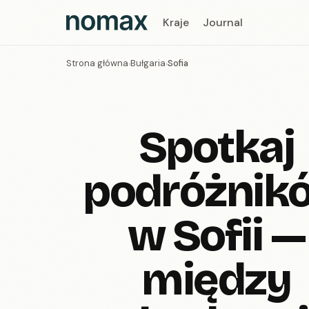
Kraje
Journal
Strona główna
Bułgaria
Sofia
›
›
Spotkaj
podróżnik
w Sofii —
między