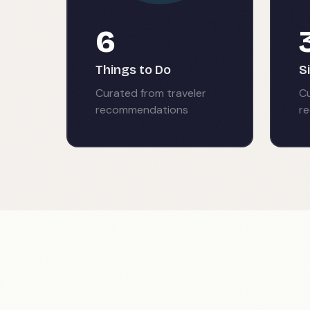
6
Things to Do
S
Curated from traveler
Cu
recommendations
r