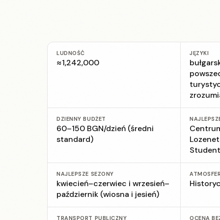
LUDNOŚĆ
JĘZYKI
≈1,242,000
bułgarsk
powszec
turystyc
zrozumi
DZIENNY BUDŻET
NAJLEPSZ
60–150 BGN/dzień (średni
Centrum
standard)
Lozenet
Student
NAJLEPSZE SEZONY
ATMOSFE
kwiecień–czerwiec i wrzesień–
History
październik (wiosna i jesień)
TRANSPORT PUBLICZNY
OCENA BE