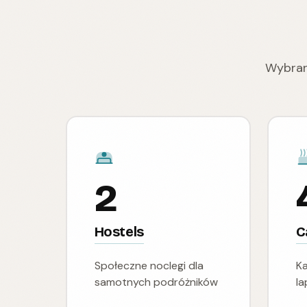
Wybran
2
Hostels
C
Społeczne noclegi dla
Ka
samotnych podróżników
l