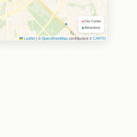
City Center
Attractions
Leaflet
|
©
OpenStreetMap
contributors ©
CARTO