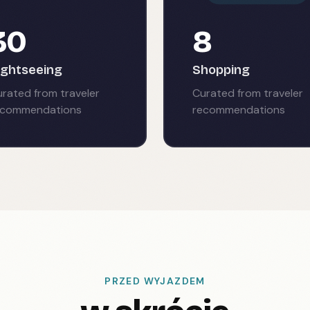
30
8
ightseeing
Shopping
rated from traveler
Curated from traveler
ecommendations
recommendations
PRZED WYJAZDEM