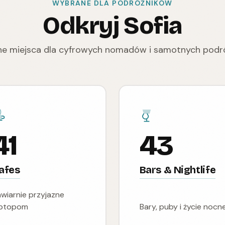
WYBRANE DLA PODRÓŻNIKÓW
Odkryj Sofia
e miejsca dla cyfrowych nomadów i samotnych podr
41
43
afes
Bars & Nightlife
wiarnie przyjazne
aptopom
Bary, puby i życie nocn