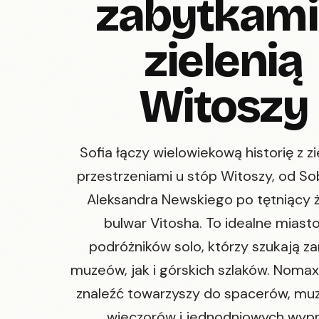
zabytkami
zielenią
Witoszy
Sofia łączy wielowiekową historię z z
przestrzeniami u stóp Witoszy, od So
Aleksandra Newskiego po tętniący 
bulwar Vitosha. To idealne miasto
podróżników solo, którzy szukają z
muzeów, jak i górskich szlaków. Nom
znaleźć towarzyszy do spacerów, mu
wieczorów i jednodniowych wypr