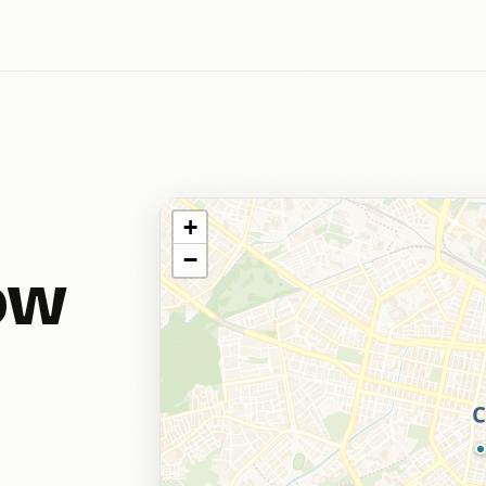
+
−
ów