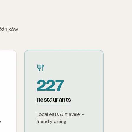
óżników
227
Restaurants
Local eats & traveler-
e
friendly dining