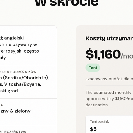
w skrócie
i; angielski
Koszty utrzyman
hnie używany w
$1,160
e; rosyjski często
/m
ały
Tani
E DLA PODRÓŻNIKÓW
 (Serdika/Oborishte),
szacowany budżet dla
s, Vitosha/Boyana,
ski grad
The estimated monthly co
approximately $1,160/mo
destination.
RA
czny & zielony
Tani posiłek
$5
ZPIECZEŃSTWA