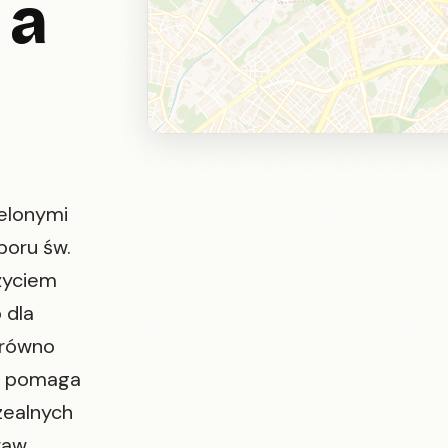
 a
ielonymi
boru św.
życiem
 dla
arówno
ax pomaga
zealnych
aw.