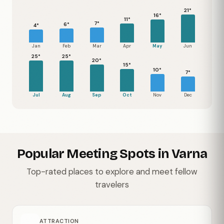
21°
16°
11°
7°
6°
4°
Jan
Feb
Mar
Apr
May
Jun
25°
25°
20°
15°
10°
7°
Jul
Aug
Sep
Oct
Nov
Dec
Popular Meeting Spots in Varna
Top-rated places to explore and meet fellow
travelers
ATTRACTION