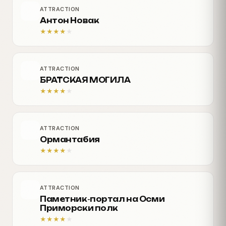
ATTRACTION
Антон Новак
★
★
★
★
★
ATTRACTION
БРАТСКАЯ МОГИЛА
★
★
★
★
★
ATTRACTION
Ормантабия
★
★
★
★
★
ATTRACTION
Паметник-портал на Осми
Приморски полк
★
★
★
★
★