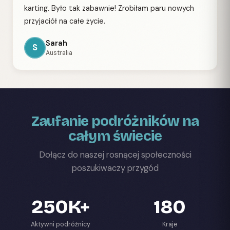
karting. Było tak zabawnie! Zrobiłam paru nowych
przyjaciół na całe życie.
Sarah
S
Australia
Zaufanie podróżników na
całym świecie
Dołącz do naszej rosnącej społeczności
poszukiwaczy przygód
250K+
180
Aktywni podróżnicy
Kraje