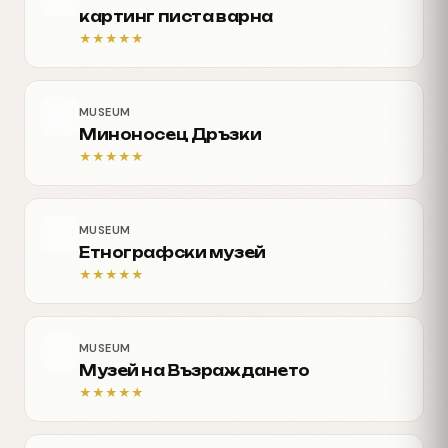
картинг писта варна
★
★
★
★
★
MUSEUM
Миноносец Дръзки
★
★
★
★
★
MUSEUM
Етнографски музей
★
★
★
★
★
MUSEUM
Музей на Възраждането
★
★
★
★
★