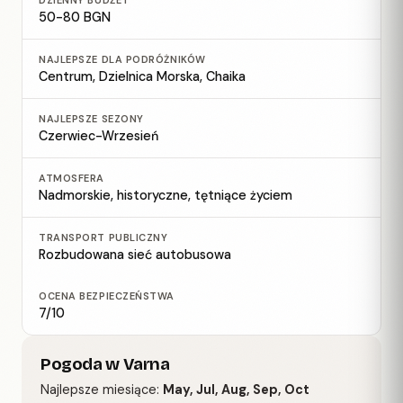
DZIENNY BUDŻET
50-80 BGN
NAJLEPSZE DLA PODRÓŻNIKÓW
Centrum, Dzielnica Morska, Chaika
NAJLEPSZE SEZONY
Czerwiec-Wrzesień
ATMOSFERA
Nadmorskie, historyczne, tętniące życiem
TRANSPORT PUBLICZNY
Rozbudowana sieć autobusowa
OCENA BEZPIECZEŃSTWA
7/10
Pogoda w Varna
Najlepsze miesiące:
May, Jul, Aug, Sep, Oct