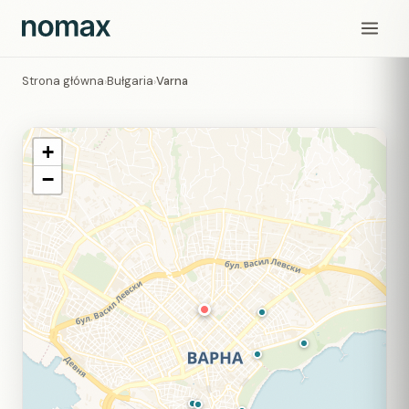
Strona główna
Bułgaria
Varna
›
›
+
−