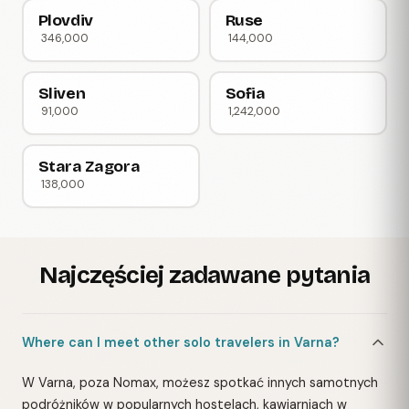
Plovdiv
Ruse
346,000
144,000
Sliven
Sofia
91,000
1,242,000
Stara Zagora
138,000
Najczęściej zadawane pytania
Where can I meet other solo travelers in Varna?
W Varna, poza Nomax, możesz spotkać innych samotnych
podróżników w popularnych hostelach, kawiarniach w