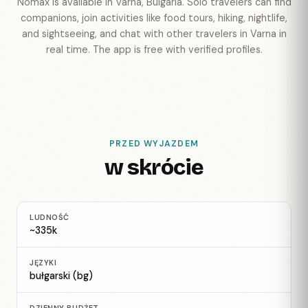
Nomax is available in Varna, Bulgaria. Solo travelers can find
companions, join activities like food tours, hiking, nightlife,
and sightseeing, and chat with other travelers in Varna in
real time. The app is free with verified profiles.
PRZED WYJAZDEM
w skrócie
LUDNOŚĆ
~335k
JĘZYKI
bułgarski (bg)