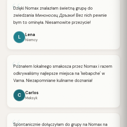
“
Dzięki Nomax znalazłam świetną grupę do
zwiedzania Миноносец Дръзки! Bez nich pewnie
bym to ominęła. Niesamowite przeżycie!
Lena
L
Niemcy
“
Poznałem lokalnego smakosza przez Nomax i razem
odkrywaliśmy najlepsze miejsca na 'kebapche' w
Varna. Niezapomniane kulinarne doznania!
Carlos
C
Meksyk
“
Spontanicznie dołączyłam do grupy na Nomax na