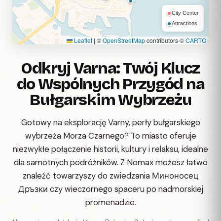
City Center
Attractions
Leaflet
|
©
OpenStreetMap
contributors ©
CARTO
Odkryj Varna: Twój Klucz
do Wspólnych Przygód na
Bułgarskim Wybrzeżu
Gotowy na eksplorację Varny, perły bułgarskiego
wybrzeża Morza Czarnego? To miasto oferuje
niezwykłe połączenie historii, kultury i relaksu, idealne
dla samotnych podróżników. Z Nomax możesz łatwo
znaleźć towarzyszy do zwiedzania Миноносец
Дръзки czy wieczornego spaceru po nadmorskiej
promenadzie.