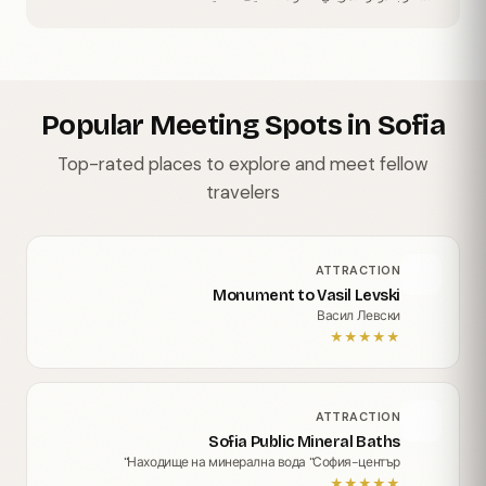
Popular Meeting Spots in Sofia
Top-rated places to explore and meet fellow
travelers
ATTRACTION
Monument to Vasil Levski
Васил Левски
★
★
★
★
★
ATTRACTION
Sofia Public Mineral Baths
Находище на минерална вода "София-център"
★
★
★
★
★