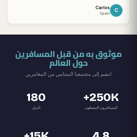
Carlos
C
Spain
موثوق به من قبل المسافرين
حول العالم
انضم إلى مجتمعنا المتنامي من المغامرين
180
250K+
المسافرون النشطون
الدول
15K+
4.8