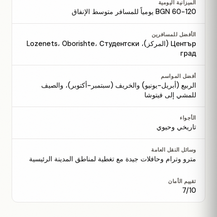
الميزانية اليومية
60-120 BGN يومياً للمسافر متوسط الإنفاق
الأفضل للمسافرين
Център (المركز)، Lozenets، Oborishte، Студентски
град
أفضل المواسم
الربيع (أبريل-يونيو) والخريف (سبتمبر-أكتوبر)، والصيف
للمشي إلى فيتوشا
الأجواء
تاريخي وحيوي
وسائل النقل العامة
مترو وترام وحافلات جيدة مع تغطية لمناطق المدينة الرئيسية
تقييم الأمان
7/10