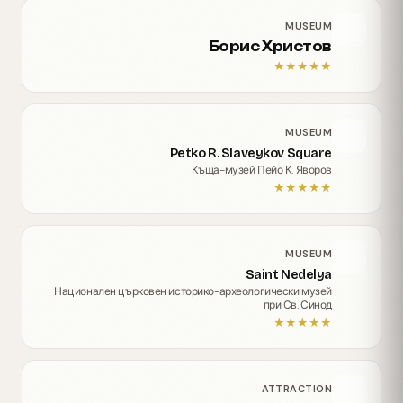
MUSEUM
Борис Христов
★
★
★
★
★
MUSEUM
Petko R. Slaveykov Square
Къща-музей Пейо К. Яворов
★
★
★
★
★
MUSEUM
Saint Nedelya
Национален църковен историко-археологически музей
при Св. Синод
★
★
★
★
★
ATTRACTION