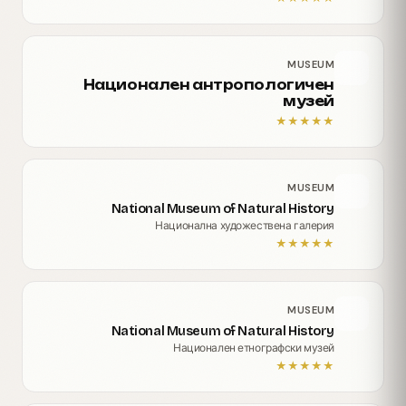
MUSEUM
Национален антропологичен
музей
★
★
★
★
★
MUSEUM
National Museum of Natural History
Национална художествена галерия
★
★
★
★
★
MUSEUM
National Museum of Natural History
Национален етнографски музей
★
★
★
★
★