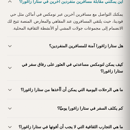
أين يمكنني مقابلة مسافرين منفردين آخرين في ستارا زاغورا؟
يمكنك التواصل مع مسافرين آخرين عبر نومكس في أماكن مثل حي
فودينا، حيث يلتقي المسافرون عند المقاهي والمعارض. المنصة تتيح لك
الانضمام إلى مجموعات جولات المشي أو الأنشطة الثقافية المحلية.
هل ستارا زاغورا آمنة للمسافرين المنفردين؟
كيف يمكن لنومكس مساعدتي في العثور على رفاق سفر في
ستارا زاغورا؟
ما هي الرحلات اليومية التي يمكن أن أأخذها من ستارا زاغورا؟
كم يكلف السفر في ستارا زاغورا يوميًا؟
ما هي التجارب الثقافية التي لا يجب أن أفوتها في ستارا زاغورا؟