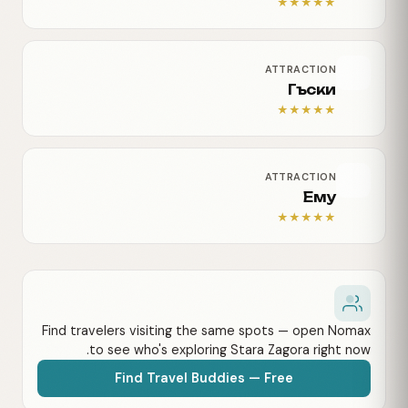
★
★
★
★
★
ATTRACTION
Гъски
★
★
★
★
★
ATTRACTION
Ему
★
★
★
★
★
Find travelers visiting the same spots — open Nomax
to see who's exploring Stara Zagora right now.
Find Travel Buddies — Free