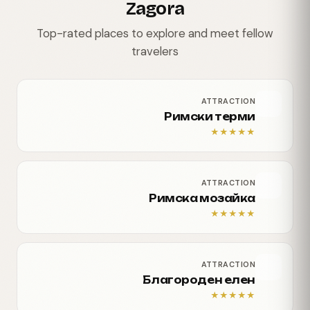
Zagora
Top-rated places to explore and meet fellow
travelers
ATTRACTION
Римски терми
★
★
★
★
★
ATTRACTION
Римска мозайка
★
★
★
★
★
ATTRACTION
Благороден елен
★
★
★
★
★