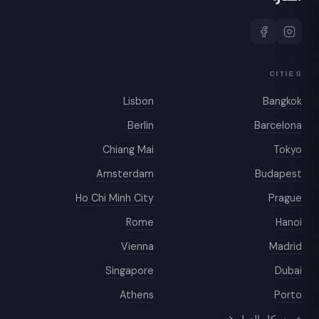
CITIES
Lisbon
Bangkok
Berlin
Barcelona
Chiang Mai
Tokyo
Amsterdam
Budapest
Ho Chi Minh City
Prague
Rome
Hanoi
Vienna
Madrid
Singapore
Dubai
Athens
Porto
عرض كل الدول →