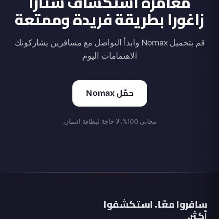
مغامرة استكشاف ستارا
زاغورا بطريقة فريدة وممتعة
قم بتحميل Nomax وابدأ التواصل مع مسافرين يشاركونك
الاهتمامات اليوم
حمّل Nomax
مجاني 100%. لا حاجة لبطاقة ائتمان.
سافروا معًا. استكشفوا
أكثر.