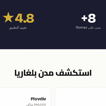
4.8★
8+
مدن على Nomax
تقييم التطبيق
استكشف مدن بلغاريا
Plovdiv
346,000 ساكن