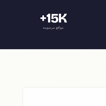
15K+
مواقع مرسومة