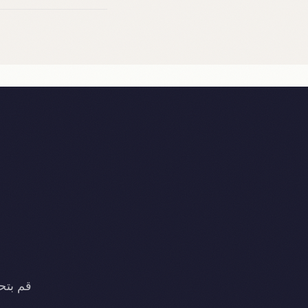
قم بتحميل Nomax وابدأ التواصل مع مسافر