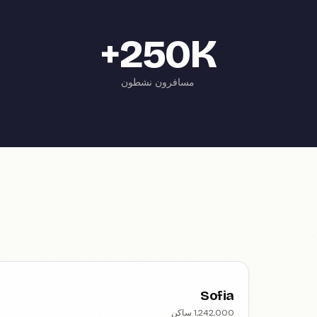
250K+
مسافرون نشطون
Sofia
1,242,000 ساكن