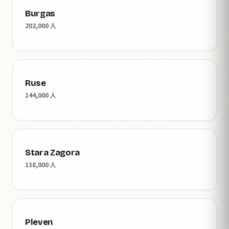
Burgas
202,000 人
Ruse
144,000 人
Stara Zagora
138,000 人
Pleven