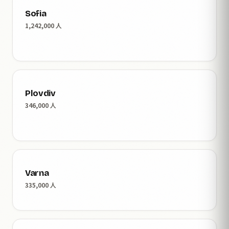
Sofia
1,242,000 人
Plovdiv
346,000 人
Varna
335,000 人