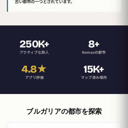
古い都市の一つとされています。
250K+
8+
アクティブな旅人
Nomaxの都市
4.8★
15K+
アプリ評価
マップ済み場所
ブルガリアの都市を探索