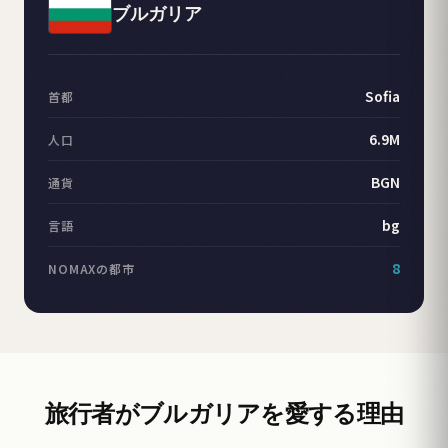
ブルガリア
Sofia
首都
6.9M
人口
BGN
通貨
bg
言語
8
NOMAXの都市
旅行者がブルガリアを愛する理由