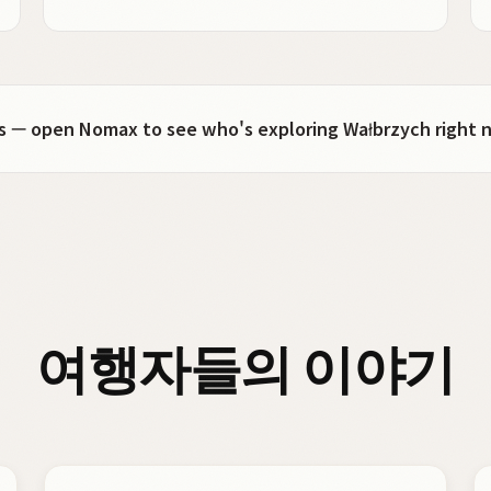
ots — open Nomax to see who's exploring Wałbrzych right 
여행자들의 이야기