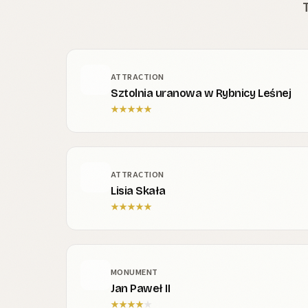
ATTRACTION
Sztolnia uranowa w Rybnicy Leśnej
★
★
★
★
★
ATTRACTION
Lisia Skała
★
★
★
★
★
MONUMENT
Jan Paweł II
★
★
★
★
★