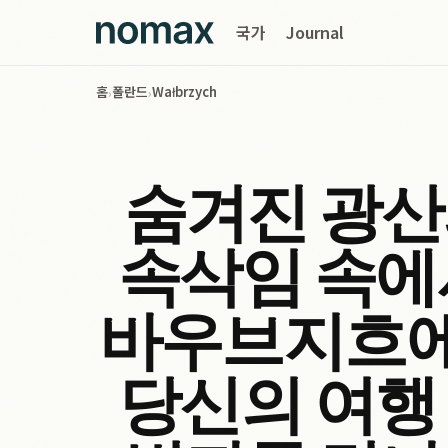
국가
Journal
홈
폴란드
Wałbrzych
›
›
숨겨진 광
속삭임 속에
바우브지흐
당신의 여행