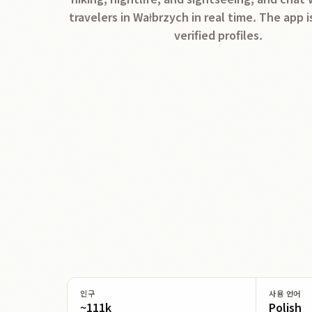
travelers in Wałbrzych in real time. The app i
verified profiles.
인구
사용 언어
~111k
Polish