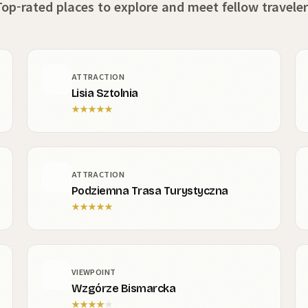
Top-rated places to explore and meet fellow traveler
ATTRACTION
Lisia Sztolnia
★
★
★
★
★
ATTRACTION
Podziemna Trasa Turystyczna
★
★
★
★
★
VIEWPOINT
Wzgórze Bismarcka
★
★
★
★
★