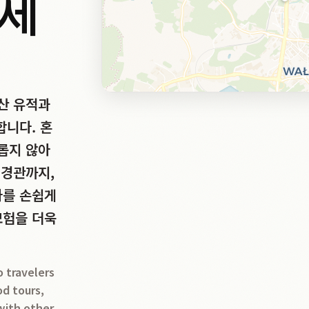
나세
산 유적과
합니다. 혼
롭지 않아
 경관까지,
자를 손쉽게
모험을 더욱
o travelers
od tours,
 with other