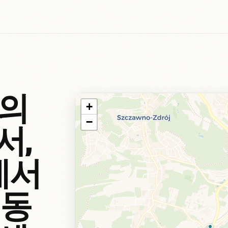
산의
+
−
서,
에서
 동