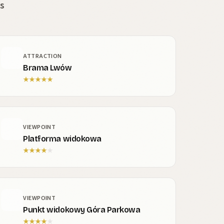
s
ATTRACTION
Brama Lwów
★
★
★
★
★
VIEWPOINT
Platforma widokowa
★
★
★
★
★
VIEWPOINT
Punkt widokowy Góra Parkowa
★
★
★
★
★