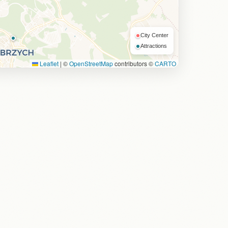
City Center
Attractions
Leaflet
|
©
OpenStreetMap
contributors ©
CARTO