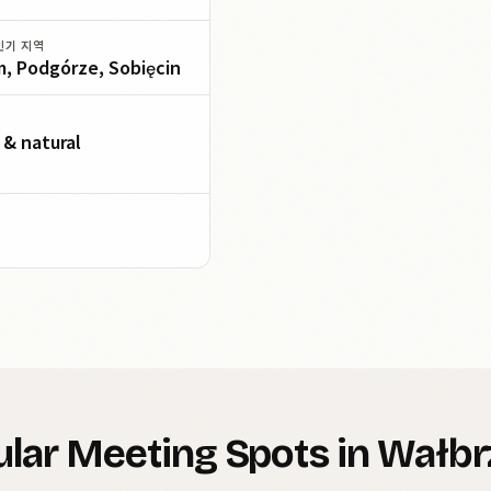
인기 지역
, Podgórze, Sobięcin
 & natural
lar Meeting Spots in Wałb