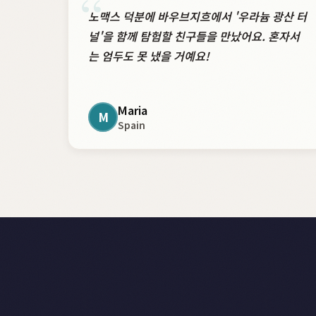
“
노맥스 덕분에 바우브지흐에서 '우라늄 광산 터
널'을 함께 탐험할 친구들을 만났어요. 혼자서
는 엄두도 못 냈을 거예요!
Maria
M
Spain