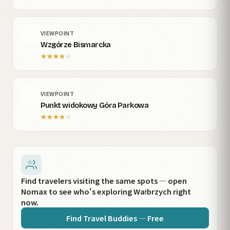
VIEWPOINT
Wzgórze Bismarcka
★
★
★
★
★
VIEWPOINT
Punkt widokowy Góra Parkowa
★
★
★
★
★
Find travelers visiting the same spots — open
Nomax to see who's exploring Wałbrzych right
now.
Find Travel Buddies — Free