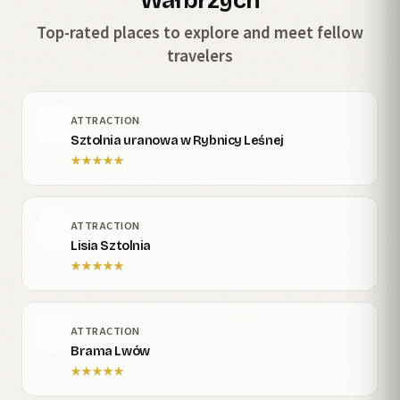
Wałbrzych
Top-rated places to explore and meet fellow
travelers
ATTRACTION
Sztolnia uranowa w Rybnicy Leśnej
★
★
★
★
★
ATTRACTION
Lisia Sztolnia
★
★
★
★
★
ATTRACTION
Brama Lwów
★
★
★
★
★