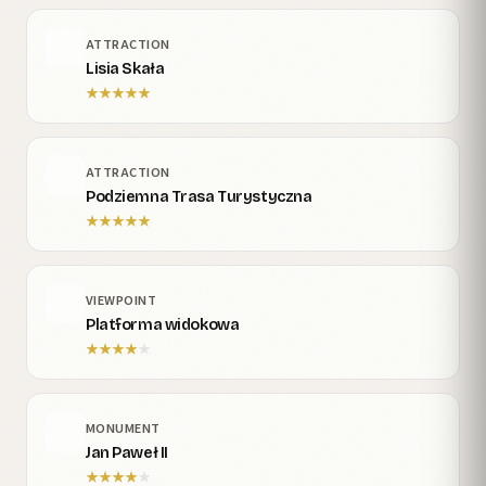
ATTRACTION
Lisia Skała
★
★
★
★
★
ATTRACTION
Podziemna Trasa Turystyczna
★
★
★
★
★
VIEWPOINT
Platforma widokowa
★
★
★
★
★
MONUMENT
Jan Paweł II
★
★
★
★
★