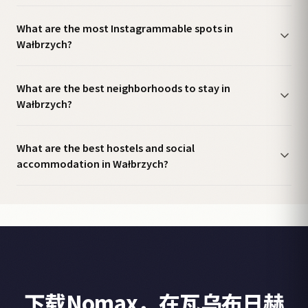
What are the most Instagrammable spots in
Wałbrzych?
What are the best neighborhoods to stay in
Wałbrzych?
What are the best hostels and social
accommodation in Wałbrzych?
下载Nomax，在瓦乌布日赫