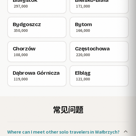
Białystok
Bielsko-Biała
297,000
171,000
Bydgoszcz
Bytom
350,000
166,000
Chorzów
Częstochowa
108,000
220,000
Dąbrowa Górnicza
Elbląg
119,000
121,000
常见问题
Where can I meet other solo travelers in Wałbrzych?