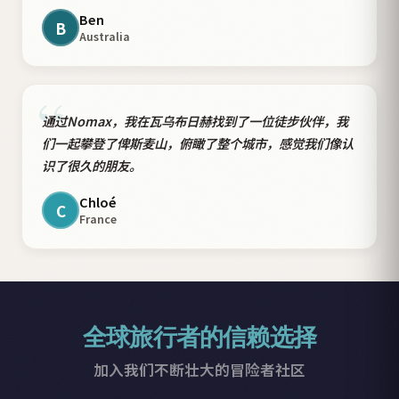
Ben
B
Australia
“
通过Nomax，我在瓦乌布日赫找到了一位徒步伙伴，我
们一起攀登了俾斯麦山，俯瞰了整个城市，感觉我们像认
识了很久的朋友。
Chloé
C
France
全球旅行者的信赖选择
加入我们不断壮大的冒险者社区