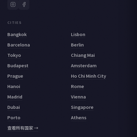
CITIES
Bangkok
Lisbon
Barcelona
Berlin
Tokyo
Chiang Mai
Budapest
Amsterdam
Prague
Ho Chi Minh City
Hanoi
Rome
Madrid
Vienna
Dubai
Singapore
Porto
Athens
查看所有国家 →