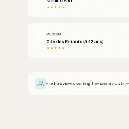
Miroir d’Eau
★
★
★
★
★
MUSEUM
Cité des Enfants (5-12 ans)
★
★
★
★
★
Find travelers visiting the same spots