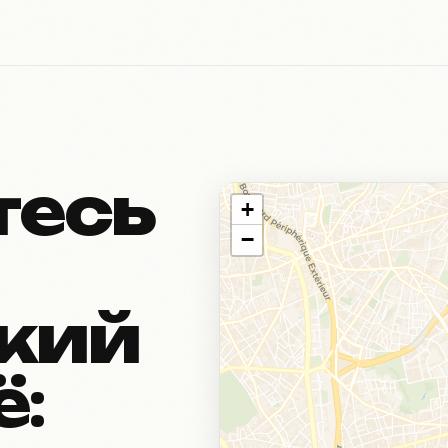
тесь
+
−
кий
: