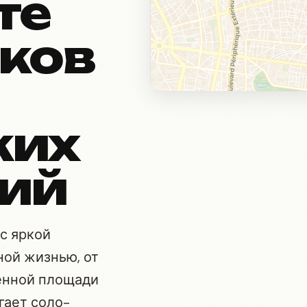
те
ков
ких
ий
с яркой
ной жизнью, от
лённой площади
гает соло-