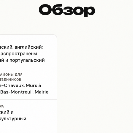
Обзор
ский, английский;
распространены
ий и португальский
РАЙОНЫ ДЛЯ
ТВЕННИКОВ
e-Chavaux, Murs à
 Bas-Montreuil, Mairie
РА
ский и
культурный