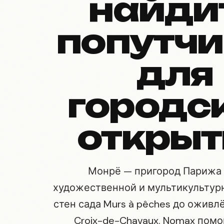
найди
попутчи
для
городс
открыт
Монрё — пригород Парижа 
художественной и мультикультур
стен сада Murs à pêches до ожив
Croix-de-Chavaux. Nomax помо