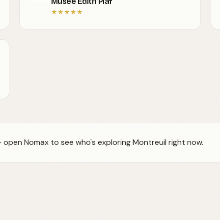
Musée Edith Piaf
★
★
★
★
★
 — open Nomax to see who's exploring Montreuil right now.