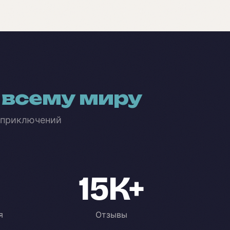
 всему миру
 приключений
15K+
я
Отзывы