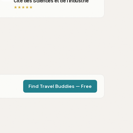
Cité des Sciences et de l'Industrie
★
★
★
★
★
Find Travel Buddies — Free