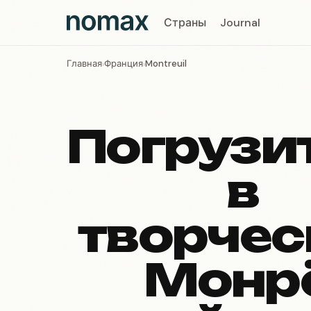
Страны
Journal
Главная
Франция
Montreuil
›
›
Погрузи
в
творчес
Монрё