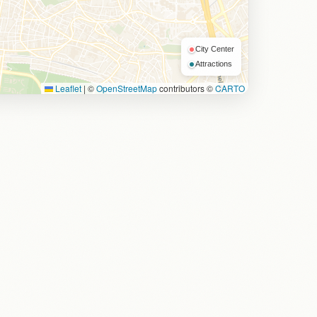
City Center
Attractions
Leaflet
|
©
OpenStreetMap
contributors ©
CARTO