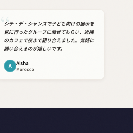
“
シテ・デ・シャンスで子ども向けの展示を
見に行ったグループに混ぜてもらい、近隣
のカフェで夜まで語り合えました。気軽に
誘い合えるのが嬉しいです。
Aisha
A
Morocco