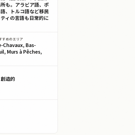
場所も。アラビア語、ポ
ル語、トルコ語など移民
ニティの言語も日常的に
る
すすめのエリア
e-Chavaux, Bas-
il, Murs à Pêches,
・創造的