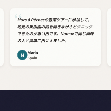
“
Murs à Pêchesの散策ツアーに参加して、
地元の果樹園の話を聞きながらピクニック
できたのが思い出です。Nomaxで同じ興味
の人と簡単に出会えました。
María
M
Spain