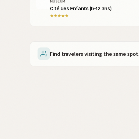
MUSEUM
Cité des Enfants (5-12 ans)
★
★
★
★
★
Find travelers visiting the same sp