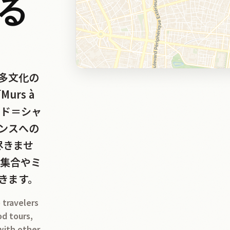
る
多文化の
rs à
＝ド＝シャ
ンスへの
尽きませ
ェ集合やミ
きます。
 travelers
od tours,
 with other