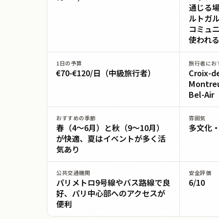
通じる
ルトガ
コミュ
使われ
1日の予算
旅行者にお
€70-€120/日（中級旅行者）
Croix-d
Montreu
Bel-Air
おすすめの季節
雰囲気
春（4〜6月）と秋（9〜10月）
多文化
が快適、夏はイベントが多く活
気あり
公共交通機関
安全評価
パリメトロ9号線やバス路線で良
6/10
好、パリ中心部へのアクセスが
便利