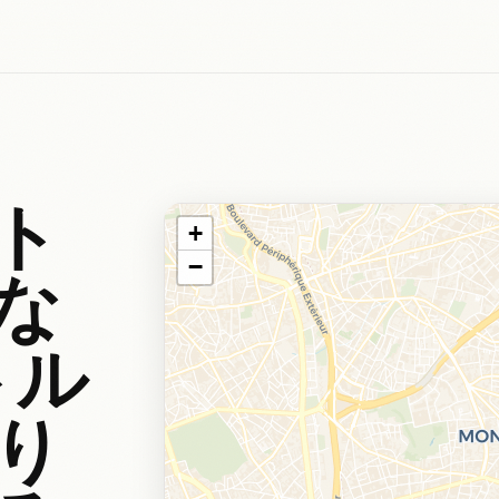
ト
+
−
な
トル
り