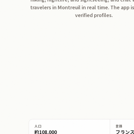
travelers in Montreuil in real time. The app i
verified profiles.
人口
言語
約108,000
フラン