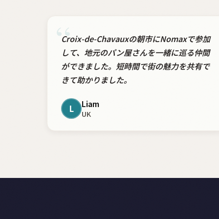
“
Croix-de-Chavauxの朝市にNomaxで参加
して、地元のパン屋さんを一緒に巡る仲間
ができました。短時間で街の魅力を共有で
きて助かりました。
Liam
L
UK