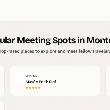
ular Meeting Spots in Montr
Top-rated places to explore and meet fellow traveler
MUSEUM
Musée Edith Piaf
★
★
★
★
★