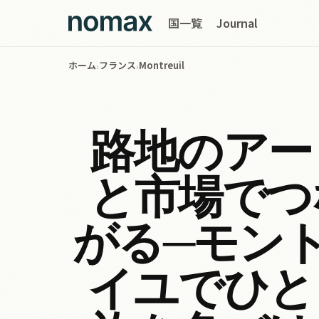
国一覧
Journal
ホーム
フランス
Montreuil
›
›
路地のアー
と市場でつ
がる─モン
イユでひと