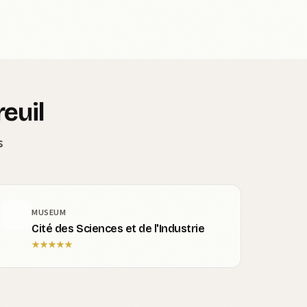
euil
s
MUSEUM
Cité des Sciences et de l'Industrie
★
★
★
★
★