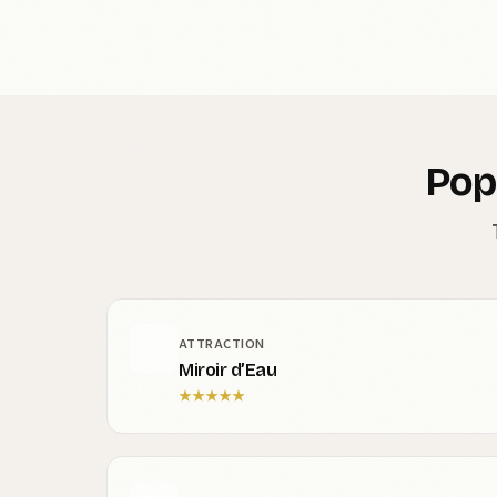
Pop
ATTRACTION
Miroir d’Eau
★
★
★
★
★