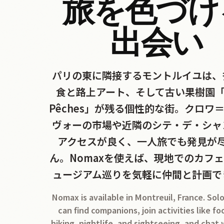
旅を色づけ
出会い
パリの東に隣接するモントルイユは、
食と路上アート、そして古い果樹園「Mu
Pêches」が残る個性的な街。クロワ
ヴォーの市場や近隣のシテ・デ・シャ
アクセスが良く、一人旅でも発見が
ん。Nomaxを使えば、現地でのカフ
ュージアム巡りを気軽に仲間と計画で
Nomax is available in Montreuil, France. Solo
can find companions, join activities like fo
hiking, nightlife, and sightseeing, and chat